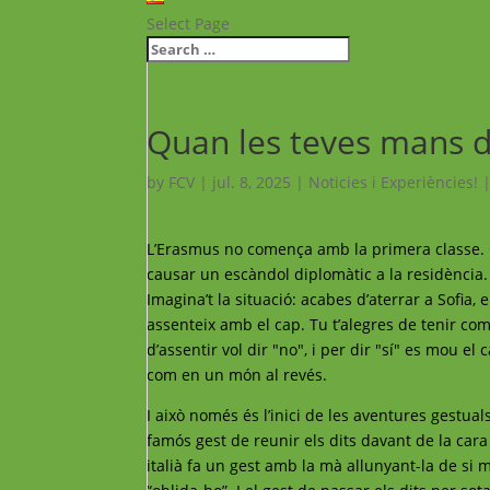
Select Page
Quan les teves mans d
by
FCV
|
jul. 8, 2025
|
Noticies i Experiències!
L’Erasmus no comença amb la primera classe.
causar un escàndol diplomàtic a la residència.
Imagina’t la situació: acabes d’aterrar a Sofia, 
assenteix amb el cap. Tu t’alegres de tenir com
d’assentir vol dir "no", i per dir "sí" es mou e
com en un món al revés.
I això només és l’inici de les aventures gestual
famós gest de reunir els dits davant de la cara 
italià fa un gest amb la mà allunyant-la de si ma