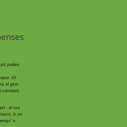
penses
uals poden
opar. Ell
a, el gest
ó constant,
art - el seu
itació. Si un
 temps” o