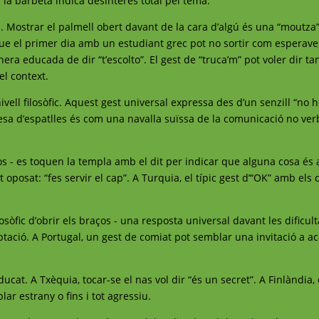
ta la barbeta indica desinterès total pel tema.
. Mostrar el palmell obert davant de la cara d’algú és una “moutza”
que el primer dia amb un estudiant grec pot no sortir com esperave
ra educada de dir “t’escolto”. El gest de “truca’m” pot voler dir ta
el context.
ivell filosòfic. Aquest gest universal expressa des d’un senzill “no h
ncesa d’espatlles és com una navalla suïssa de la comunicació no ver
tos - es toquen la templa amb el dit per indicar que alguna cosa és 
 oposat: “fes servir el cap”. A Turquia, el típic gest d’“OK” amb els 
sòfic d’obrir els braços - una resposta universal davant les dificulta
ptació. A Portugal, un gest de comiat pot semblar una invitació a ac
cat. A Txèquia, tocar-se el nas vol dir “és un secret”. A Finlàndia, 
lar estrany o fins i tot agressiu.