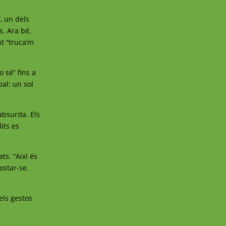
, un dels
s. Ara bé,
nt “truca’m
o sé” fins a
bal: un sol
absurda. Els
dits es
ts. “Així és
ostar-se.
els gestos