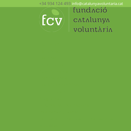
+34 934 124 493
info@catalunyavoluntaria.cat
Inici
Qui som?
La Fundació
Patronat
Equip humà
Suport i xarxes
Transparència
Què fem? Participa!
Oportunitats
Programes
Voluntariat Internacional
Intercanvis Juvenils
Formacions i seminaris Internacionals
Mobilitats VET