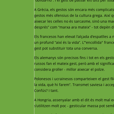
“oblida-ho”. I el gest de passar els dits per so
A Grècia, els gestos són encara més complicats
gestos més ofensius de la cultura grega. Així 
aixecar les celles no és sarcasme, sinó una mane
després” com “marxa ara mateix” - tot depèn d
Els francesos han elevat l’alçada d’espatlles a n
un profund “així és la vida”. L’"encollida" fra
gest pot substituir tota una conversa.
Els alemanys són precisos fins i tot en els ges
russos fan el mateix gest, però amb el significat
considera groller - millor aixecar el polze.
Polonesos i ucraïnesos comparteixen el gest filo
la vida, què hi farem”. Transmet saviesa i acce
Confús? I tant.
A Hongria, assenyalar amb el dit és molt mal edu
s’utilitzen molt poc - gesticular massa pot semb