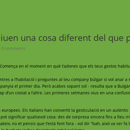
iuen una cosa diferent del que 
|
0 comments
 Comença en el moment en què t’adones que els teus gestos habit
entres a l’habitació i preguntes al teu company búlgar si vol anar a s
panyia el primer dia. Però acabes sopant sol - resulta que a Bulgàri
l cap d’un costat a l’altre. Les primeres setmanes vius en una confusi
s europees. Els italians han convertit la gesticulació en un autèntic 
pot significar qualsevol cosa: des de sorpresa sincera fins a lleu irr
teix, no et pensis que t’està fent fora - vol dir “bah, això va ser fa