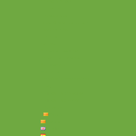
Projecte ALMA
Impacte
Impacte local
Experiències personals
Què hem fet
Historial
Notícies
Projectes realitzats
Vídeos de projectes
Publicacions
Memoria
Presència Internacional
FAQ
Política de privacitat
Política de cookies
Contacte
Català
Català
English
Español