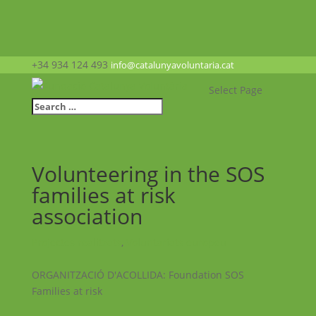
+34 934 124 493
info@catalunyavoluntaria.cat
Select Page
Volunteering in the SOS
families at risk
association
Projectes realitzats
,
Voluntariats europeu
ORGANITZACIÓ D'ACOLLIDA: Foundation SOS
Families at risk