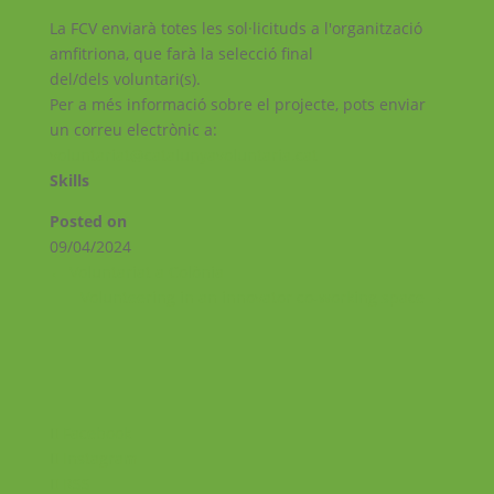
La FCV enviarà totes les sol·licituds a l'organització
amfitriona, que farà la selecció final
del/dels voluntari(s).
Per a més informació sobre el projecte, pots enviar
un correu electrònic a:
voluntariat@catalunyavoluntaria.cat
Skills
Posted on
09/04/2024
←
Voluntariat a Colònia
Volunteering in an innovator co-working space
→
Facebook
Instagram
RSS