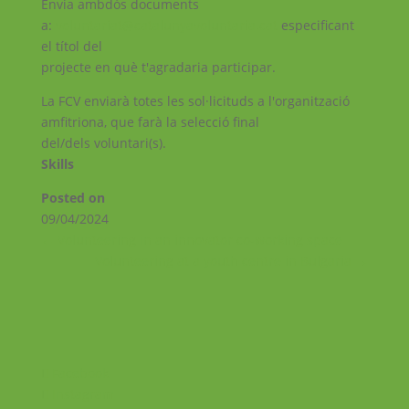
Envia ambdós documents
a:
voluntariat@catalunyavoluntaria.cat
especificant
el títol del
projecte en què t'agradaria participar.
La FCV enviarà totes les sol·licituds a l'organització
amfitriona, que farà la selecció final
del/dels voluntari(s).
Skills
Posted on
09/04/2024
←
Volunteering in an innovator co-working space
Volunteering at a youth centre in Bulgaria
→
Facebook
Instagram