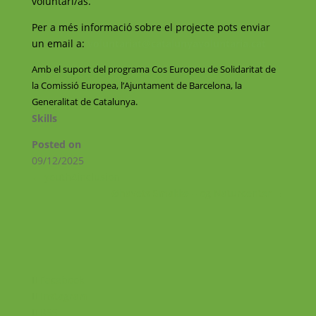
voluntari/as.
Per a més informació sobre el projecte pots enviar
un email a:
voluntariat@catalunyavoluntaria.cat
Amb el suport del programa Cos Europeu de Solidaritat de
la Comissió Europea, l’Ajuntament de Barcelona, la
Generalitat de Catalunya.
Skills
Posted on
09/12/2025
←
youth4inclusion
Øhavets Smakke – og Naturcenter
→
Facebook
Instagram
RSS