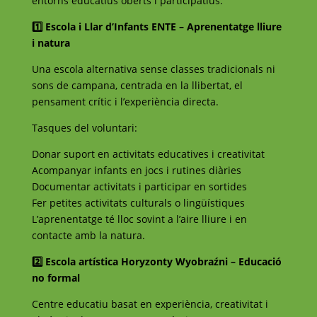
entorns educatius oberts i participatius:
1️⃣ Escola i Llar d’Infants ENTE – Aprenentatge lliure
i natura
Una escola alternativa sense classes tradicionals ni
sons de campana, centrada en la llibertat, el
pensament crític i l’experiència directa.
Tasques del voluntari:
Donar suport en activitats educatives i creativitat
Acompanyar infants en jocs i rutines diàries
Documentar activitats i participar en sortides
Fer petites activitats culturals o lingüístiques
L’aprenentatge té lloc sovint a l’aire lliure i en
contacte amb la natura.
2️⃣ Escola artística Horyzonty Wyobraźni – Educació
no formal
Centre educatiu basat en experiència, creativitat i