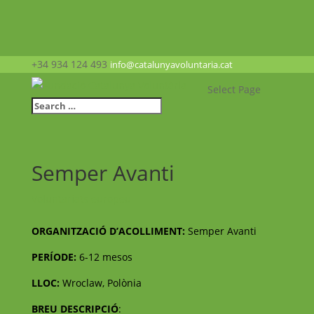
+34 934 124 493
info@catalunyavoluntaria.cat
Select Page
Semper Avanti
Voluntariats europeu
ORGANITZACIÓ D’ACOLLIMENT:
Semper Avanti
PERÍODE:
6-12 mesos
LLOC:
Wroclaw, Polònia
BREU DESCRIPCIÓ
: