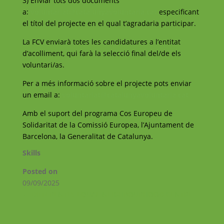
3) Enviar tots dos documents
a:
voluntariat@catalunyavoluntaria.cat
especificant
el títol del projecte en el qual t’agradaria participar.
La FCV enviarà totes les candidatures a l’entitat
d’acolliment, qui farà la selecció final del/de els
voluntari/as.
Per a més informació sobre el projecte pots enviar
un email a:
voluntariat@catalunyavoluntaria.cat
Amb el suport del programa Cos Europeu de
Solidaritat de la Comissió Europea, l’Ajuntament de
Barcelona, la Generalitat de Catalunya.
Skills
Posted on
09/09/2025
←
DIFFERENTLY EQUAL
NEIGHBOURHOOD CENTRE
→