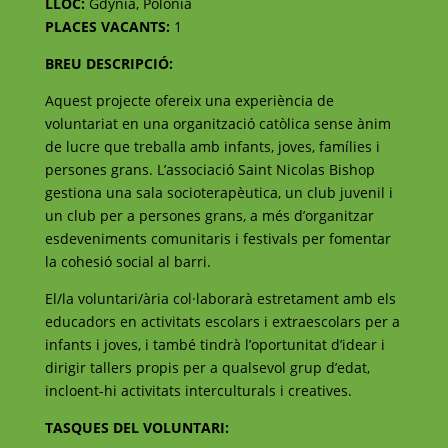
LLOC:
Gdynia, Polònia
PLACES VACANTS:
1
BREU DESCRIPCIÓ:
Aquest projecte ofereix una experiència de
voluntariat en una organització catòlica sense ànim
de lucre que treballa amb infants, joves, famílies i
persones grans. L’associació Saint Nicolas Bishop
gestiona una sala socioterapèutica, un club juvenil i
un club per a persones grans, a més d’organitzar
esdeveniments comunitaris i festivals per fomentar
la cohesió social al barri.
El/la voluntari/ària col·laborarà estretament amb els
educadors en activitats escolars i extraescolars per a
infants i joves, i també tindrà l’oportunitat d’idear i
dirigir tallers propis per a qualsevol grup d’edat,
incloent-hi activitats interculturals i creatives.
TASQUES DEL VOLUNTARI: