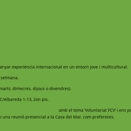
anyar experiència internacional en un entorn jove i multicultural.
a setmana.
imarts, dimecres, dijous o divendres).
C/Albareda 1-13, 2on pis.
ctes@catalunyavoluntaria.cat
amb el tema ‘Voluntariat FCV’ i ens 
o una reunió presencial a la Casa del Mar, com prefereixis.
projectes@catalunyavoluntaria.cat