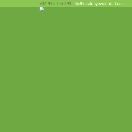
+34 934 124 493
info@catalunyavoluntaria.cat
Inici
Qui som?
La Fundació
Patronat
Equip humà
Suport i xarxes
Transparència
Què fem? Participa!
Oportunitats
Programes
Voluntariat Internacional
Intercanvis Juvenils
Formacions i seminaris Internacionals
Mobilitats VET
Projecte ALMA
Impacte
Impacte local