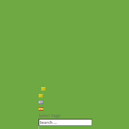
Experiències personals
Què hem fet
Historial
Notícies
Projectes realitzats
Vídeos de projectes
Publicacions
Memoria
Presència Internacional
FAQ
Política de privacitat
Política de cookies
Contacte
Català
Català
English
Español
Select Page