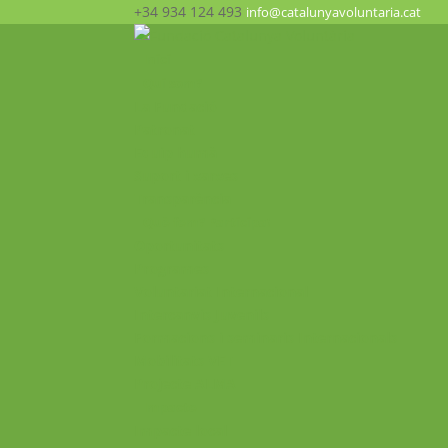
+34 934 124 493
info@catalunyavoluntaria.cat
Inici
Qui som?
La Fundació
Patronat
Equip humà
Suport i xarxes
Transparència
Què fem? Participa!
Oportunitats
Programes
Voluntariat Internacional
Intercanvis Juvenils
Formacions i seminaris Internacionals
Mobilitats VET
Projecte ALMA
Impacte
Impacte local