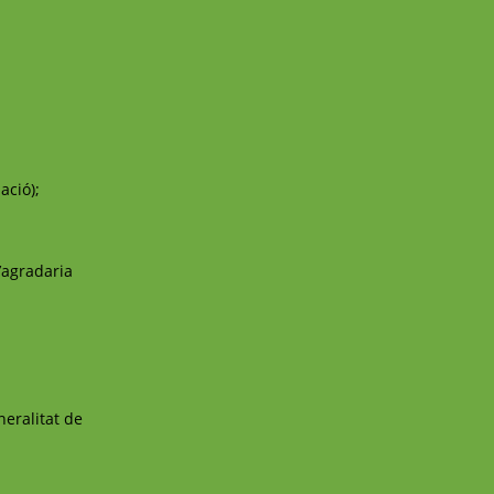
ació);
t’agradaria
eralitat de