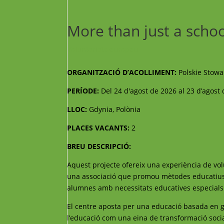
More than just a scho
Voluntariats europeu
ORGANITZACIÓ D’ACOLLIMENT:
Polskie Stowa
PERÍODE:
Del 24 d'agost de 2026 al 23 d’agost
LLOC:
Gdynia, Polònia
PLACES VACANTS:
2
BREU DESCRIPCIÓ:
Aquest projecte ofereix una experiència de vol
una associació que promou mètodes educatius al
alumnes amb necessitats educatives especials co
El centre aposta per una educació basada en g
l’educació com una eina de transformació socia