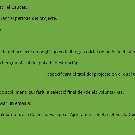
st i el Caucas.
ant el període del projecte.
6
da pel projecte en anglès (o en la llengua oficial del país de destin
 llengua oficial del país de destinació);
atalunyavoluntaria.cat
especificant el títol del projecte en el qual 
 d’acolliment, qui farà la selecció final del/de els voluntari/as.
viar un email a:
voluntariat@catalunyavoluntaria.cat
idaritat de la Comissió Europea, l’Ajuntament de Barcelona, la Gen