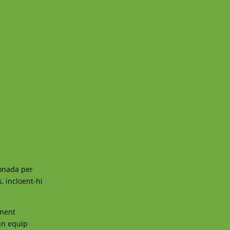
ionada per
, incloent-hi
enent
’un equip