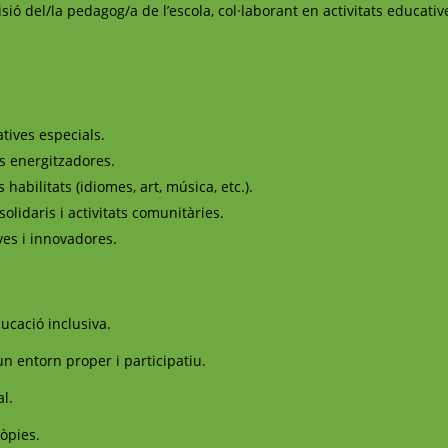
sió del/la pedagog/a de l’escola, col·laborant en activitats educative
tives especials.
ats energitzadores.
habilitats (idiomes, art, música, etc.).
olidaris i activitats comunitàries.
ives i innovadores.
ducació inclusiva.
un entorn proper i participatiu.
al.
ròpies.