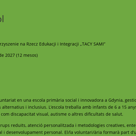
ol
rzyszenie na Rzecz Edukacji i Integracji „TACY SAMI”
 de 2027 (12 mesos)
untariat en una escola primària social i innovadora a Gdynia, gest
ternatius i inclusius. L’escola treballa amb infants de 6 a 15 anys
m discapacitat visual, autisme o altres dificultats de salut.
rups reduïts, atenció personalitzada i metodologies creatives, ent
l i desenvolupament personal. El/la voluntari/ària formarà part d