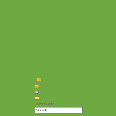
Experiències personals
Què hem fet
Historial
Notícies
Projectes realitzats
Vídeos de projectes
Publicacions
Memoria
Presència Internacional
FAQ
Política de privacitat
Política de cookies
Contacte
Català
Català
English
Español
Select Page