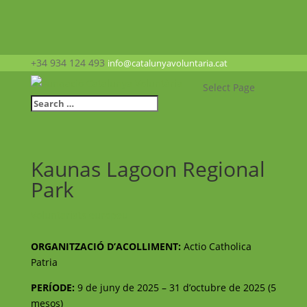
+34 934 124 493
info@catalunyavoluntaria.cat
Select Page
Kaunas Lagoon Regional
Park
Voluntariats europeu
ORGANITZACIÓ D’ACOLLIMENT:
Actio Catholica
Patria
PERÍODE:
9 de juny de 2025 – 31 d’octubre de 2025 (5
mesos)