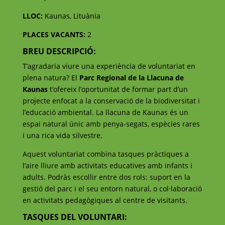
LLOC:
Kaunas, Lituània
PLACES VACANTS:
2
BREU DESCRIPCIÓ:
T’agradaria viure una experiència de voluntariat en
plena natura? El
Parc Regional de la Llacuna de
Kaunas
t’ofereix l’oportunitat de formar part d’un
projecte enfocat a la conservació de la biodiversitat i
l’educació ambiental. La llacuna de Kaunas és un
espai natural únic amb penya-segats, espècies rares
i una rica vida silvestre.
Aquest voluntariat combina tasques pràctiques a
l’aire lliure amb activitats educatives amb infants i
adults. Podràs escollir entre dos rols: suport en la
gestió del parc i el seu entorn natural, o col·laboració
en activitats pedagògiques al centre de visitants.
TASQUES DEL VOLUNTARI: