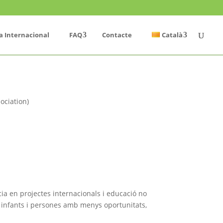
a Internacional
FAQ
Contacte
Català
ociation)
ia en projectes internacionals i educació no
s, infants i persones amb menys oportunitats,