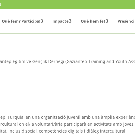
t
Què fem? Participa!
Impacte
Què hem fet
Presènci
ntep Eğitim ve Gençlik Derneği (Gaziantep Training and Youth Ass
ep, Turquia, en una organització juvenil amb una àmplia experiènc
ercultural on el/la voluntari/ària participarà en activitats amb jove
t, inclusió social, competències digitals i diàleg intercultural.