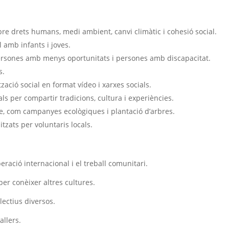
bre drets humans, medi ambient, canvi climàtic i cohesió social.
l amb infants i joves.
persones amb menys oportunitats i persones amb discapacitat.
s.
zació social en format vídeo i xarxes socials.
als per compartir tradicions, cultura i experiències.
ure, com campanyes ecològiques i plantació d’arbres.
tzats per voluntaris locals.
eració internacional i el treball comunitari.
per conèixer altres cultures.
lectius diversos.
allers.