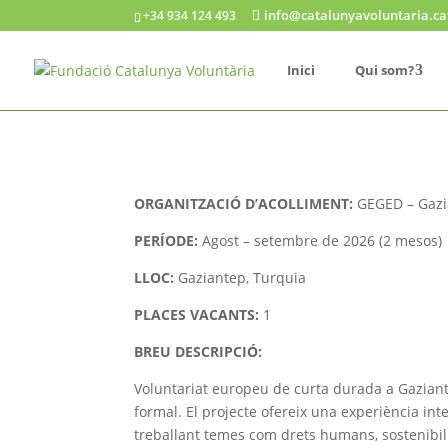
info@catalunyavoluntaria.ca
+34 934 124 493
Inici
Qui som?
ORGANITZACIÓ D’ACOLLIMENT:
GEGED – Gazia
PERÍODE:
Agost – setembre de 2026 (2 mesos)
LLOC:
Gaziantep, Turquia
PLACES VACANTS:
1
BREU DESCRIPCIÓ:
Voluntariat europeu de curta durada a Gaziant
formal. El projecte ofereix una experiència int
treballant temes com drets humans, sostenibilita