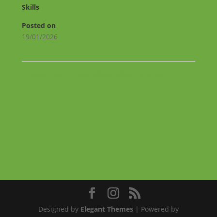
Skills
Posted on
19/01/2026
←
Day camp for kids
EXPERYMENT Science Centre
→
Designed by
Elegant Themes
| Powered by