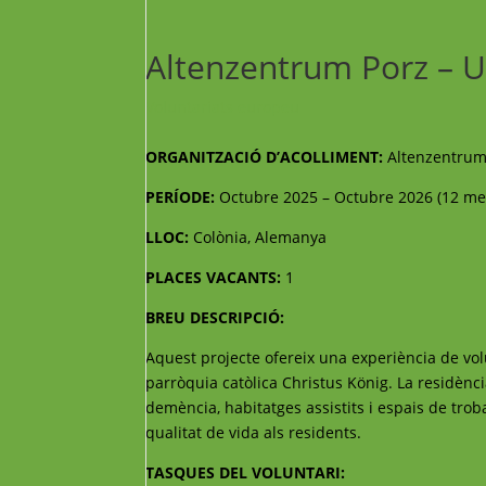
Altenzentrum Porz – 
Voluntariats europeu
ORGANITZACIÓ D’ACOLLIMENT:
Altenzentrum
PERÍODE:
Octubre 2025 – Octubre 2026 (12 me
LLOC:
Colònia, Alemanya
PLACES VACANTS:
1
BREU DESCRIPCIÓ:
Aquest projecte ofereix una experiència de volu
parròquia catòlica Christus König. La residènc
demència, habitatges assistits i espais de trob
qualitat de vida als residents.
TASQUES DEL VOLUNTARI: