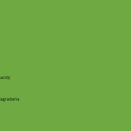
ació);
t’agradaria