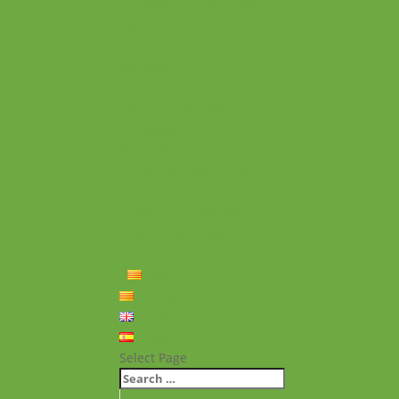
Experiències personals
Què hem fet
Historial
Notícies
Projectes realitzats
Vídeos de projectes
Publicacions
Memoria
Presència Internacional
FAQ
Política de privacitat
Política de cookies
Contacte
Català
Català
English
Español
Select Page