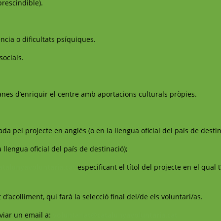
rescindible).
ia o dificultats psíquiques.
socials.
ganes d’enriquir el centre amb aportacions culturals pròpies.
da pel projecte en anglès (o en la llengua oficial del país de destin
 llengua oficial del país de destinació);
atalunyavoluntaria.cat
especificant el títol del projecte en el qual 
 d’acolliment, qui farà la selecció final del/de els voluntari/as.
viar un email a:
voluntariat@catalunyavoluntaria.cat