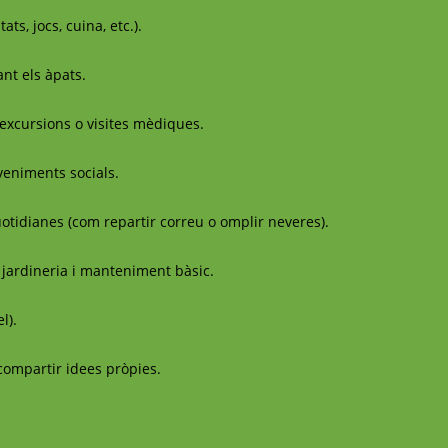
ts, jocs, cuina, etc.).
nt els àpats.
 excursions o visites mèdiques.
eveniments socials.
otidianes (com repartir correu o omplir neveres).
 jardineria i manteniment bàsic.
l).
 compartir idees pròpies.