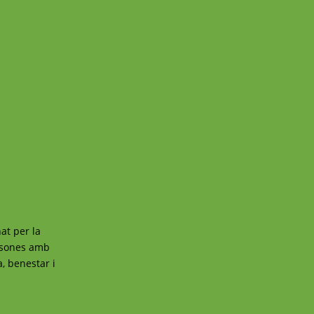
at per la
ersones amb
a, benestar i