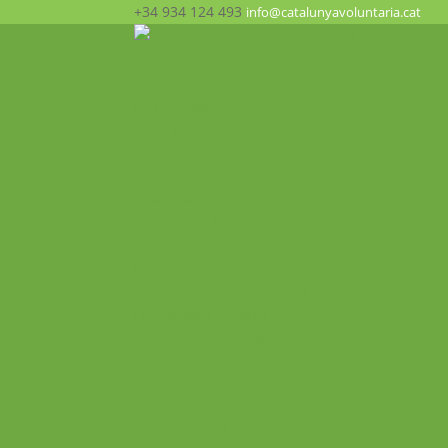
+34 934 124 493
info@catalunyavoluntaria.cat
Inici
Qui som?
La Fundació
Patronat
Equip humà
Suport i xarxes
Transparència
Què fem? Participa!
Oportunitats
Programes
Voluntariat Internacional
Intercanvis Juvenils
Formacions i seminaris Internacionals
Mobilitats VET
Projecte ALMA
Impacte
Impacte local