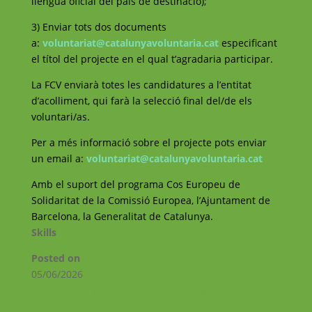
llengua oficial del país de destinació);
3) Enviar tots dos documents
a:
voluntariat@catalunyavoluntaria.cat
especificant
el títol del projecte en el qual t’agradaria participar.
La FCV enviarà totes les candidatures a l’entitat
d’acolliment, qui farà la selecció final del/de els
voluntari/as.
Per a més informació sobre el projecte pots enviar
un email a:
voluntariat@catalunyavoluntaria.cat
Amb el suport del programa Cos Europeu de
Solidaritat de la Comissió Europea, l’Ajuntament de
Barcelona, la Generalitat de Catalunya.
Skills
Posted on
05/06/2026
←
Volunteer with teenagers at Haltegriff
organisation