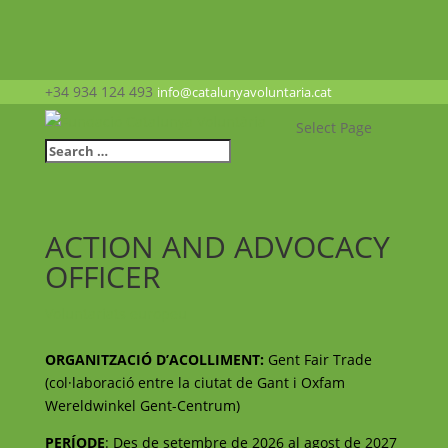
+34 934 124 493
info@catalunyavoluntaria.cat
Select Page
ACTION AND ADVOCACY
OFFICER
Voluntariats europeu
ORGANITZACIÓ D’ACOLLIMENT:
Gent Fair Trade
(col·laboració entre la ciutat de Gant i Oxfam
Wereldwinkel Gent-Centrum)
PERÍODE
: Des de setembre de 2026 al agost de 2027