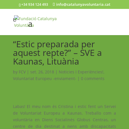
info@catalunyavoluntaria.cat
+34 934 124 493
“Estic preparada per
aquest repte?” – SVE a
Kaunas, Lituània
by
FCV
|
set. 26, 2018
|
Noticies i Experiències!
,
Voluntariat Europeu -enviament-
|
0 comments
Labas! El meu nom és Cristina i estic fent un Servei
de Voluntariat Europeu a Kaunas. Treballo com a
voluntària en Diens Socialinės Globus Centras, un
centre de dia destinat a nens amb discapacitats