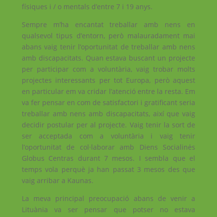
físiques i / o mentals d’entre 7 i 19 anys.
Sempre m’ha encantat treballar amb nens en
qualsevol tipus d’entorn, però malauradament mai
abans vaig tenir l’oportunitat de treballar amb nens
amb discapacitats. Quan estava buscant un projecte
per participar com a voluntària, vaig trobar molts
projectes interessants per tot Europa, però aquest
en particular em va cridar l’atenció entre la resta. Em
va fer pensar en com de satisfactori i gratificant seria
treballar amb nens amb discapacitats, així que vaig
decidir postular per al projecte. Vaig tenir la sort de
ser acceptada com a voluntària i vaig tenir
l’oportunitat de col·laborar amb Diens Socialinės
Globus Centras durant 7 mesos. I sembla que el
temps vola perquè ja han passat 3 mesos des que
vaig arribar a Kaunas.
La meva principal preocupació abans de venir a
Lituània va ser pensar que potser no estava