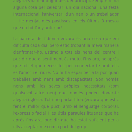
alegria s’ha mantingut des del principi. Sempre hi ha
alguna cosa per celebrar: un dia nacional, una festa
internacional, l’aniversari d’un nen o un treballador
… He menjat més pastissos en els últims 3 mesos
que en tot l’any anterior!
La barrera de l’idioma encara és una cosa que em
dificulta cada dia, però estic trobant la meva manera
d’enfrontar-ho. Estimo a tots els nens del centre i
puc dir que el sentiment és mutu. Fins ara, he après
que tot el que necessites per connectar-te amb ells
és l’amor i el riure. No hi ha espai per a la por quan
treballes amb nens amb discapacitats. Són només
nens amb les seves pròpies necessitats (com
qualsevol altre nen) que només poden donar-te
alegria i glòria. Tot i no parlar lituà (encara que estic
fent el millor que puc!), amb el llenguatge corporal,
l’expressió facial i les útils paraules lituanes que he
après fins ara, puc dir que ha estat suficient per a
ells acceptar-me com a part del grup .