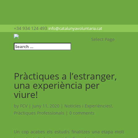
+34 934 124 493
info@catalunyavoluntaria.cat
Select Page
Pràctiques a l’estranger,
una experiència per
viure!
by
FCV
|
juny 11, 2020
|
Noticies i Experiències!
,
Pràctiques Professionals
|
0 comments
Un cop acabes els estudis finalitzes una etapa molt