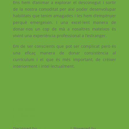
Ens hem d’animar a explorar el desconegut i sortir
de la nostra comoditat per així poder desenvolupar
habilitats que tenim amagades i les hem d’empènyer
perquè emergeixin. I una excel·lent manera de
donar-nos un cop de mà a nosaltres mateixos és
vivint una experiència professional a l’estranger.
Em de ser conscients que pot ser complicat però és
una eficaç manera de donar consistència al
currículum i el que és més important, de créixer
interiorment i intel·lectualment.
Facebook
Instagram
RSS
Designed by
Elegant Themes
| Powered by