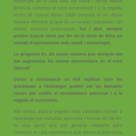
important de la teva vida. De sobte i sense massa
direcció, comença el camí emocionant i a la vegada
incert de buscar feina. Cada persona el viu d’una
manera diferent, ja que és un procés individual i en
moltes ocasions preocupant.
Tot i això, sempre
podem buscar eines per fer de la cerca de feina un
ventall d’oportunitats més ampli i entretingut.
La pregunta és, de quina manera puc enriquir-me
per augmentar les meves oportunitats en el món
laboral?
Doncs a continuació us vull explicar com les
pràctiques a l’estranger poden ser un fantàstic
recurs per nodrir el coneixement personal i a la
vegada el currículum.
Així doncs, alguna vegada t’has plantejat marxar a
l’estranger per estudiar, aprendre i formar-te? De fet,
és una opció que pot generar respecte però
realment és una experiència que marca la diferencia