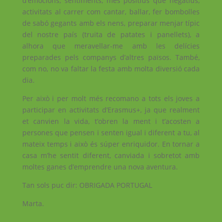
d’emocions, sentiments, més positius que negatius,
activitats al carrer com cantar, ballar, fer bombolles
de sabó gegants amb els nens, preparar menjar típic
del nostre país (truita de patates i panellets), a
alhora que meravellar-me amb les delícies
preparades pels companys d’altres països. També,
com no, no va faltar la festa amb molta diversió cada
dia.
Per això i per molt més recomano a tots els joves a
participar en activitats d’Erasmus+, ja que realment
et canvien la vida, t’obren la ment i t’acosten a
persones que pensen i senten igual i diferent a tu, al
mateix temps i això és súper enriquidor. En tornar a
casa m’he sentit diferent, canviada i sobretot amb
moltes ganes d’emprendre una nova aventura.
Tan sols puc dir: OBRIGADA PORTUGAL
Marta.