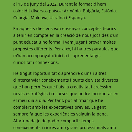
al 15 de juny del 2022.
Durant la formació hem
coincidit diversos països: Armènia, Bulgària, Estònia,
Geòrgia, Moldava, Ucraïna i Espanya.
En aquests dies ens van ensenyar conceptes teòrics
a tenir en compte en la creació de nous jocs des d’un
punt educatiu no formal i vam jugar i provar moltes
propostes diferents. Per això, hi ha tres paraules que
m’han acompanyat d’inici a fi: aprenentatge,
curiositat i connexions.
He tingut l’oportunitat d’aprendre d’uns i altres,
d’intercanviar coneixements i punts de vista diversos
que han permès que fluís la creativitat i creéssim
noves estratègies i recursos que podré incorporar en
el meu dia a dia. Per tant, puc afirmar que he
complert amb les expectatives prèvies. La gent
sempre fa que les experiències valguin la pena.
Afortunada jo de poder compartir temps,
coneixements i riures amb grans professionals amb