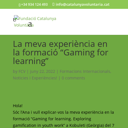
info@catalunyavoluntaria.cat
+34 934 124 493
La meva experiència en
la formació “Gaming for
learning”
by
FCV
|
juny 22, 2022
|
Formacions Internacionals
,
Noticies i Experiències!
|
0 comments
Hola!
Sóc l’Ana i vull explicar-vos la meva experiència en la
formació “Gaming for learning. Exploring
gamification in youth work” a Kobuleti (Geòrgia) del 7