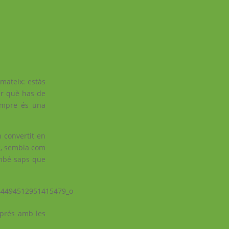
mateix: estàs
er què has de
sempre és una
 convertit en
oc, sembla com
ambé saps que
aprés amb les