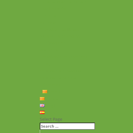
Experiències personals
Què hem fet
Historial
Notícies
Projectes realitzats
Vídeos de projectes
Publicacions
Memoria
Presència Internacional
FAQ
Política de privacitat
Política de cookies
Contacte
Català
Català
English
Español
Select Page