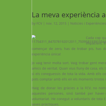
La meva experiència a
by
FCV
|
nov. 12, 2015
|
Noticies i Experiències
Cada cop qu
impacient, 
començar de zero, has de trobar pis, has de
experiència única!
Jo vaig tenir molta sort. Vaig trobar gent me
amics de veritat. Quan vius lluny de casa, els 
si els coneguessis de tota la vida. Amb ells
pots comptar amb ells en els moments tristos i
Haig de donar les gràcies a la FCV, no nom
aquestes persones, sinó també per haver
voluntariat. He conegut a voluntaris de tota
seves pràctiques.