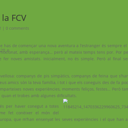
 la FCV
!
|
0 comments
e has de començar una nova aventura a l’estranger és sempre el 
emocionat, amb esperança… però al mateix temps tens por. Por p
 fer noves amistats. Inicialment, no és simple. Però al final 
ravellosa: companys de pis simpàtics, companys de feina que s’han
teus amics són la teva família, i tot i que els coneguis des de fa p
 comparteixes noves experiències, moments feliços, festes… Però t
 quan et trobes amb algunes dificultats.
és per haver conegut a totes
-me fet conèixer el món del
 Europa, que m’han ensenyat les seves experiències i el que han 