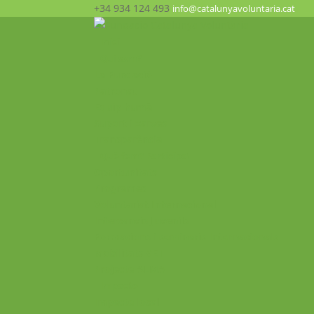
+34 934 124 493
info@catalunyavoluntaria.cat
Inici
Qui som?
La Fundació
Patronat
Equip humà
Suport i xarxes
Transparència
Què fem? Participa!
Oportunitats
Programes
Voluntariat Internacional
Intercanvis Juvenils
Formacions i seminaris Internacionals
Mobilitats VET
Projecte ALMA
Impacte
Impacte local