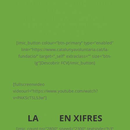
programes de voluntariat i
mobilitat
que faciliten la cohesió
social i l’aprenentatge
intercultural.
[imic_button colour=”btn-primary” type=”enabled”
link=”https://www.catalunyavoluntaria.cat/la-
fundacio/” target=”_self” extraclass=”” size=”btn-
lg”]Descobrir FCV[/imic_button]
[fullscreenvideo
videourl=”https://www.youtube.com/watch?
v=PAKScTSL53w”]
LA
FCV
EN XIFRES
[imic_count to=”2800″ speed=”2300″ textstyle=”h3″