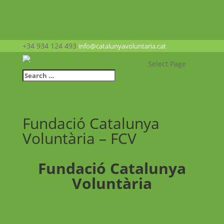
+34 934 124 493
info@catalunyavoluntaria.cat
Select Page
Fundació Catalunya
Voluntària – FCV
Fundació Catalunya
Voluntària
Oferim oportunitats de
formació mitjançant