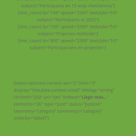
subject=”Participants en 15 anys d’existència”]
[imic_count to=”194″ speed=”2300″ textstyle=”h3″
subject=”Participants el 2022″]
[imic_count to=”150″ speed=”2300″ textstyle=”h3″
subject=”Projectes realitzats”]
[imic_count to=”800″ speed=”2300″ textstyle=”h3″
subject=”Participacions en projectes”]
NOTICIES I
EXPERIÈNCES
[latest-selected-content ver=”2″ limit=”3″
display=”title,date,content-small” titletag=”strong”
chrlimit=”250″ url=”yes” linktext=”
Llegir més…
”
elements=”26″ type=”post” status=”publish”
taxonomy=”category” taxonomy2=”category”
orderby=”dateD”]