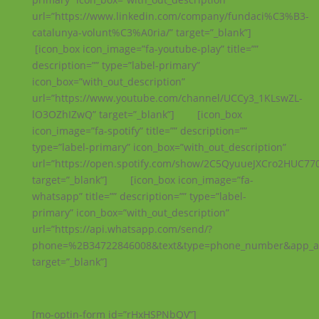
url=”https://www.linkedin.com/company/fundaci%C3%B3-
catalunya-volunt%C3%A0ria/” target=”_blank”]
[icon_box icon_image=”fa-youtube-play” title=””
description=”” type=”label-primary”
icon_box=”with_out_description”
url=”https://www.youtube.com/channel/UCCy3_1KLswZL-
lO3OZhIZwQ” target=”_blank”] [icon_box
icon_image=”fa-spotify” title=”” description=””
type=”label-primary” icon_box=”with_out_description”
url=”https://open.spotify.com/show/2C5QyuueJXCro2HUC770
target=”_blank”] [icon_box icon_image=”fa-
whatsapp” title=”” description=”” type=”label-
primary” icon_box=”with_out_description”
url=”https://api.whatsapp.com/send/?
phone=%2B34722846008&text&type=phone_number&app_a
target=”_blank”]
[mo-optin-form id=”rHxHSPNbQV”]