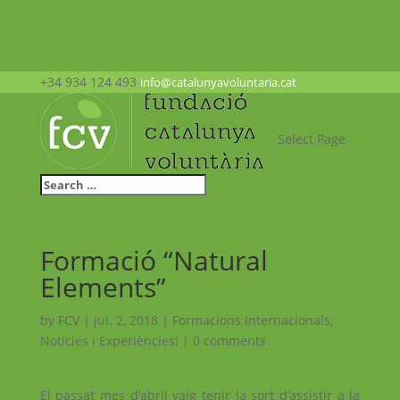
+34 934 124 493
info@catalunyavoluntaria.cat
Select Page
Formació “Natural
Elements”
by
FCV
|
jul. 2, 2018
|
Formacions Internacionals
,
Noticies i Experiències!
|
0 comments
El passat mes d’abril vaig tenir la sort d’assistir a la