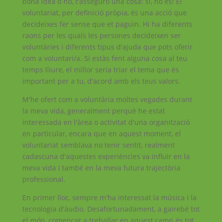
bona idea o no, t'asseguro una cosa: si, ho és! El
voluntariat, per definició pròpia, és una acció que
decideixes fer sense que et paguin. Hi ha diferents
raons per les quals les persones decideixen ser
voluntàries i diferents tipus d'ajuda que pots oferir
com a voluntari/a. Si estàs fent alguna cosa al teu
temps lliure, el millor seria triar el tema que és
important per a tu, d'acord amb els teus valors.
M'he ofert com a voluntària moltes vegades durant
la meva vida, generalment perquè he estat
interessada en l'àrea o activitat d'una organització
en particular, encara que en aquest moment, el
voluntariat semblava no tenir sentit, realment
cadascuna d'aquestes experiències va influir en la
meva vida i també en la meva futura trajectòria
professional.
En primer lloc, sempre m'ha interessat la música i la
tecnologia d'àudio. Desafortunadament, a gairebé tot
el món, començar a treballar en aquest camp és tot