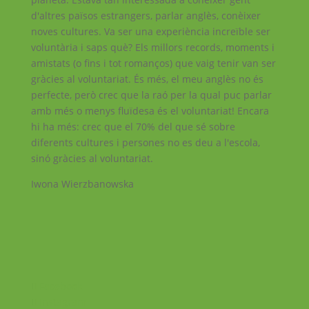
d'altres països estrangers, parlar anglès, conèixer
noves cultures. Va ser una experiència increïble ser
voluntària i saps què? Els millors records, moments i
amistats (o fins i tot romanços) que vaig tenir van ser
gràcies al voluntariat. És més, el meu anglès no és
perfecte, però crec que la raó per la qual puc parlar
amb més o menys fluïdesa és el voluntariat! Encara
hi ha més: crec que el 70% del que sé sobre
diferents cultures i persones no es deu a l'escola,
sinó gràcies al voluntariat.
Iwona Wierzbanowska
Facebook
Instagram