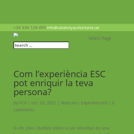
+34 934 124 493
info@catalunyavoluntaria.cat
Select Page
Com l’experiència ESC
pot enriquir la teva
persona?
by
FCV
|
oct. 20, 2021
|
Noticies i Experiències!
|
0
comments
Si ets jove i dubtes sobre si ser voluntari és una