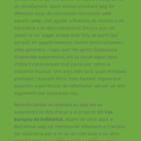
un desafiament. Quan estava estudiant vaig fer
diferents tipus de voluntariat relacionats amb
aquest camp, com ajudar a festivals de música o ser
voluntària a la ràdio estudiantil. Encara que res
d'això va ser pagat, estava molt feliç de participar
perquè, en aquest moment, només tenia curiositat i
volia aprendre. I saps què? He après! Cadascuna
d'aquestes experiències em va donar algun tipus
d'idea o coneixement molt particular sobre la
indústria musical. Uns anys més tard, quan m'estava
graduant i buscant feina, estic bastant segura que
aquestes experiències de voluntariat van ser un dels
arguments per contractar-me.
Recordo també un moment en què em va
sorprendre la idea d'anar a el projecte del
Cos
Europeu de Solidaritat
. Abans de venir aquí, a
Barcelona, ​​vaig ser mentora de voluntaris a Cracòvia.
Ser voluntària per a mi va ser com anar a un altre
planeta. Estava tan interessada a conèixer gent