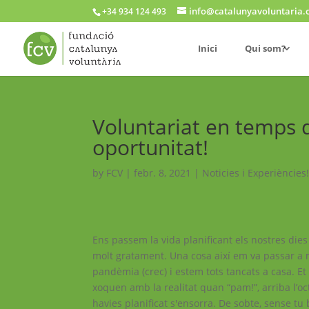
info@catalunyavoluntaria.
+34 934 124 493
Inici
Qui som?
Voluntariat en temps
oportunitat!
by
FCV
|
febr. 8, 2021
|
Noticies i Experiències
Ens passem la vida planificant els nostres dies 
molt gratament. Una cosa així em va passar a 
pandèmia (crec) i estem tots tancats a casa. Et
xoquen amb la realitat quan “pam!”, arriba l’oc
havies planificat s'ensorra. De sobte, sense tu