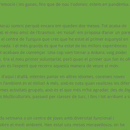
 l'emoció i les ganes, fins que de nou t'adones: estem en pandèmia.
Ankara,i somric perquè encara em queden dos mesos. Tot acaba de
t, el meu amic de l'Erasmus -en Yusuf- em proposa d’anar un pare
en el centre de Turquia que crec que he estat el primer espanyol en
ornada. I el més graciós és que ha estat de les millors experiències
tot acabava de començar. Una cop vam tornar a Ankara, vaig poder
rs. Era el meu primer voluntariat, però quan el primer que fan és of
quin és l'esperit que recorre aquesta manera de veure el món.
d'aquí i d'allà, intentes parlar en altres idiomes, coneixes noves
 l'ambient és el millor! A més, això es nota quan realitzes les dife
simes activitats grupals, això és el que més m'ha agradat: des de
En
lticulturals, passant per classes de turc, i fins i tot arribant a 
da setmana a un centre de joves amb diversitat funcional i
sobre el medi ambient. Han estat uns mesos meravellosos, on he