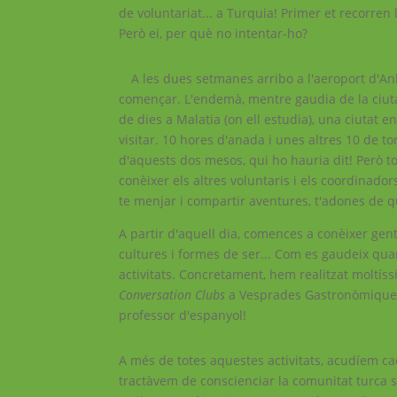
de voluntariat... a Turquia! Primer et recorren
Però ei, per què no intentar-ho?
A les dues setmanes arribo a l'aeroport d'
començar. L'endemà, mentre gaudia de la ciuta
de dies a Malatia (on ell estudia), una ciutat 
visitar. 10 hores d'anada i unes altres 10 de t
d'aquests dos mesos, qui ho hauria dit! Però 
conèixer els altres voluntaris i els coordinado
te menjar i compartir aventures, t'adones de 
A partir d'aquell dia, comences a conèixer gent 
cultures i formes de ser... Com es gaudeix quan
activitats. Concretament, hem realitzat moltís
Conversation Clubs
a Vesprades Gastronòmiques Mu
professor d'espanyol!
A més de totes aquestes activitats, acudíem ca
tractàvem de conscienciar la comunitat turca 