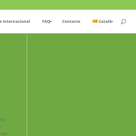
a Internacional
FAQ
Contacte
Català
ans
e
rxar