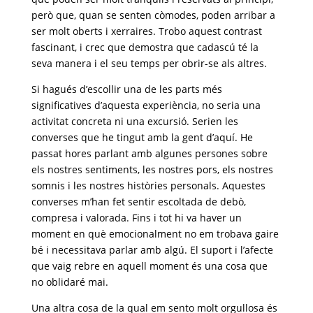
però que, quan se senten còmodes, poden arribar a
ser molt oberts i xerraires. Trobo aquest contrast
fascinant, i crec que demostra que cadascú té la
seva manera i el seu temps per obrir-se als altres.
Si hagués d’escollir una de les parts més
significatives d’aquesta experiència, no seria una
activitat concreta ni una excursió. Serien les
converses que he tingut amb la gent d’aquí. He
passat hores parlant amb algunes persones sobre
els nostres sentiments, les nostres pors, els nostres
somnis i les nostres històries personals. Aquestes
converses m’han fet sentir escoltada de debò,
compresa i valorada. Fins i tot hi va haver un
moment en què emocionalment no em trobava gaire
bé i necessitava parlar amb algú. El suport i l’afecte
que vaig rebre en aquell moment és una cosa que
no oblidaré mai.
Una altra cosa de la qual em sento molt orgullosa és