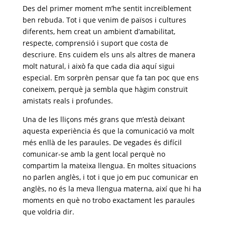
Des del primer moment m’he sentit increïblement
ben rebuda. Tot i que venim de països i cultures
diferents, hem creat un ambient d’amabilitat,
respecte, comprensió i suport que costa de
descriure. Ens cuidem els uns als altres de manera
molt natural, i això fa que cada dia aquí sigui
especial. Em sorprèn pensar que fa tan poc que ens
coneixem, perquè ja sembla que hàgim construït
amistats reals i profundes.
Una de les lliçons més grans que m’està deixant
aquesta experiència és que la comunicació va molt
més enllà de les paraules. De vegades és difícil
comunicar-se amb la gent local perquè no
compartim la mateixa llengua. En moltes situacions
no parlen anglès, i tot i que jo em puc comunicar en
anglès, no és la meva llengua materna, així que hi ha
moments en què no trobo exactament les paraules
que voldria dir.