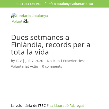
info@catalunyavoluntaria.cat
+34 934 124 493
Dues setmanes a
Finlàndia, records per a
tota la vida
by
FCV
|
jul. 7, 2026
|
Noticies i Experiències!
,
Voluntariat Actiu
|
0 comments
La voluntària de l’ESC
Elsa Llauradó Fabregat