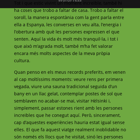
Tot i que estic vivint un moment increïble, també hi
ha coses que trobo a faltar de casa. Trobo a faltar el
soroll, la manera espontània com la gent parla entre
ella a Espanya, les converses en veu alta, l’energia i
l’obertura amb què les persones expressen el que
senten. Aquí la vida és molt més tranquil·la, i tot i
que això m’agrada molt, també m’ha fet valorar
encara més molts aspectes de la meva pròpia
cultura.
Quan penso en els meus records preferits, em venen
al cap moltíssims moments: veure rens per primera
vegada, viure una sauna tradicional seguida d’un
bany en un llac gelat, contemplar postes de sol que
semblaven no acabar-se mai, visitar Hèlsinki i,
simplement, passar estones rient amb les persones
increïbles que he conegut aquí. Però, sincerament,
cap d’aquestes experiències hauria estat igual sense
elles. El que fa aquest viatge realment inoblidable no
són només els llocs que he visitat, sinó les persones