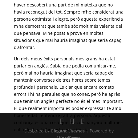
haver descobert una part de mi mateixa que no
havia reconegut del tot. Sempre m’he considerat una
persona optimista i alegre, però aquesta experiència
m’ha demostrat que també sóc molt més valenta del
que pensava. M’he posat a prova en moltes
situacions que mai hauria imaginat que seria capaç
d’afrontar.
Un dels meus èxits personals més grans ha estat
parlar en anglès. Sabia que podia comunicar-me,
però mai no hauria imaginat que seria capaç de
mantenir converses de tres hores sobre temes
profunds i personals. És clar que encara cometo
errors i hi ha paraules que no conec, però he après
que tenir un anglès perfecte no és el més important.
El que realment importa és poder expressar-te amb
honestedat i entendre l’altra persona. Aquesta
confiança és una cosa que m’acompanyarà molt més
enllà del final d’aquesta experiència.
Designed by
Elegant Themes
| Powered by
WordPress