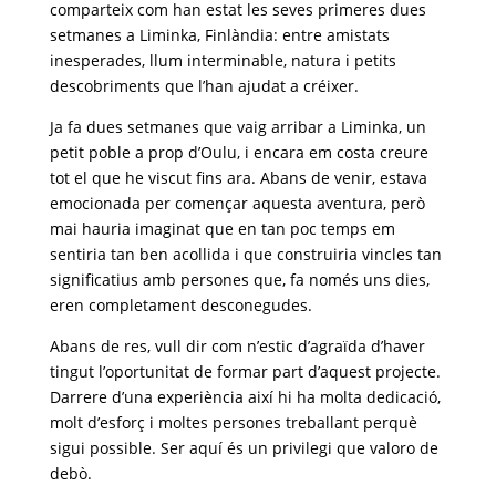
comparteix com han estat les seves primeres dues
setmanes a Liminka, Finlàndia: entre amistats
inesperades, llum interminable, natura i petits
descobriments que l’han ajudat a créixer.
Ja fa dues setmanes que vaig arribar a Liminka, un
petit poble a prop d’Oulu, i encara em costa creure
tot el que he viscut fins ara. Abans de venir, estava
emocionada per començar aquesta aventura, però
mai hauria imaginat que en tan poc temps em
sentiria tan ben acollida i que construiria vincles tan
significatius amb persones que, fa només uns dies,
eren completament desconegudes.
Abans de res, vull dir com n’estic d’agraïda d’haver
tingut l’oportunitat de formar part d’aquest projecte.
Darrere d’una experiència així hi ha molta dedicació,
molt d’esforç i moltes persones treballant perquè
sigui possible. Ser aquí és un privilegi que valoro de
debò.