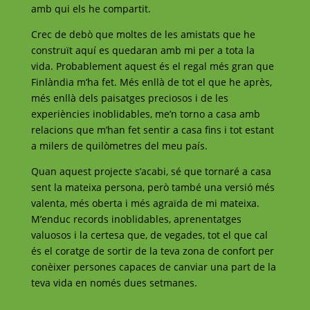
amb qui els he compartit.
Crec de debò que moltes de les amistats que he
construït aquí es quedaran amb mi per a tota la
vida. Probablement aquest és el regal més gran que
Finlàndia m’ha fet. Més enllà de tot el que he après,
més enllà dels paisatges preciosos i de les
experiències inoblidables, me’n torno a casa amb
relacions que m’han fet sentir a casa fins i tot estant
a milers de quilòmetres del meu país.
Quan aquest projecte s’acabi, sé que tornaré a casa
sent la mateixa persona, però també una versió més
valenta, més oberta i més agraïda de mi mateixa.
M’enduc records inoblidables, aprenentatges
valuosos i la certesa que, de vegades, tot el que cal
és el coratge de sortir de la teva zona de confort per
conèixer persones capaces de canviar una part de la
teva vida en només dues setmanes.