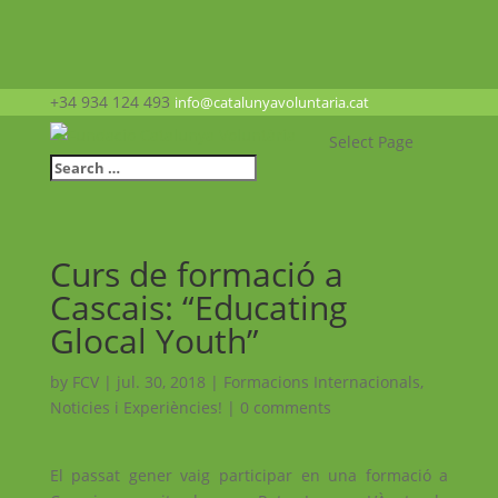
+34 934 124 493
info@catalunyavoluntaria.cat
Select Page
Curs de formació a
Cascais: “Educating
Glocal Youth”
by
FCV
|
jul. 30, 2018
|
Formacions Internacionals
,
Noticies i Experiències!
|
0 comments
El passat gener vaig participar en una formació a