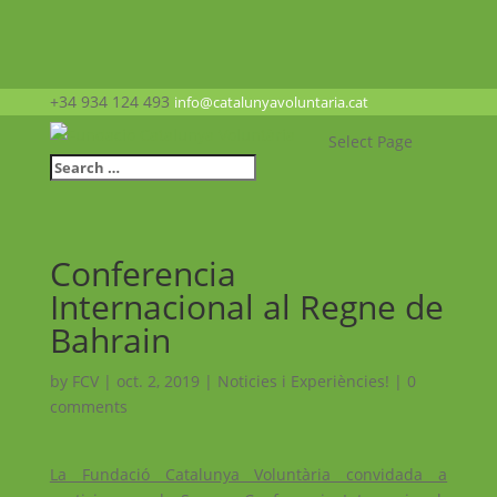
+34 934 124 493
info@catalunyavoluntaria.cat
Select Page
Conferencia
Internacional al Regne de
Bahrain
by
FCV
|
oct. 2, 2019
|
Noticies i Experiències!
|
0
comments
La Fundació Catalunya Voluntària convidada a