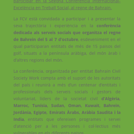
participar en la Segona Conferencia Internacional-
Excelència en Treball Social, al regne de Bahrain.
La FCV està convidada a participar i a presentar la
seva trajectòria i experiència en la
conferència
dedicada als
serveis socials que organitza el regne
de Bahrein del 5 al 7 d’octubre
, esdeveniment en el
qual participaran entitats de més de 15 països del
golf, situats a la península aràbiga, del món àrab i
d’altres regions del món.
La conferència, organitzada per entitat Bahrain Civil
Society Work compta amb el suport de les autoritats
del país i reunirà a més d’un centenar d’entitats i
professionals dels serveis socials i gestors de
voluntariat, líders de la societat civil
d’Algèria,
Marroc, Tunísia, Sudan, Oman, Kuwait, Bahrein,
Jordània, Egipte, Emirats Àrabs, Aràbia Saudita i la
India
, entitats que ofereixen programes i servei
d’atenció per a les persones i col·lectius més
vulnerables en els diferents països.