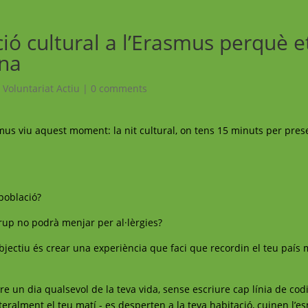
ó cultural a l’Erasmus perquè e
ana
,
Voluntariat Actiu
|
0 comments
mus viu aquest moment: la nit cultural, on tens 15 minuts per pres
població?
grup no podrà menjar per al·lèrgies?
objectiu és crear una experiència que faci que recordin el teu país
re un dia qualsevol de la teva vida, sense escriure cap línia de codi
literalment el teu matí - es desperten a la teva habitació, cuinen l