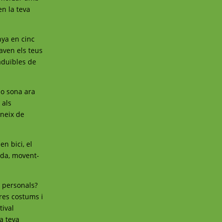
en la teva
nya en cinc
laven els teus
raduïbles de
io sona ara
 als
oneix de
n bici, el
ida, movent-
s personals?
res costums i
tival
la teva