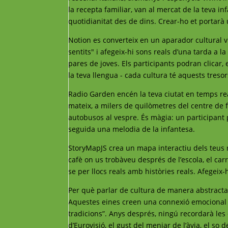
la recepta familiar, van al mercat de la teva i
quotidianitat des de dins. Crear-ho et portarà 
Notion es converteix en un aparador cultural 
sentits" i afegeix-hi sons reals d’una tarda a l
pares de joves. Els participants podran clicar,
la teva llengua - cada cultura té aquests treso
Radio Garden encén la teva ciutat en temps real
mateix, a milers de quilòmetres del centre de 
autobusos al vespre. És màgia: un participant 
seguida una melodia de la infantesa.
StoryMapJS crea un mapa interactiu dels teus r
cafè on us trobàveu després de l’escola, el car
se per llocs reals amb històries reals. Afegeix-hi
Per què parlar de cultura de manera abstracta, s
Aquestes eines creen una connexió emocional q
tradicions”. Anys després, ningú recordarà les 
d’Eurovisió, el gust del menjar de l’àvia, el so d