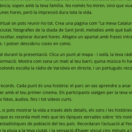
nfància, sopen amb la teva família. No només ho miren, sinó que viu
unes hores, però la impressió dura tota la vida.
virtual on pots reunir-ho tot. Crea una pàgina com "La meva Catalu
a ciutat, fotografies de la diada de Sant Jordi, melodies amb què bal
 escoltar, explorar durant hores. Afegeix un apartat amb frases int
rs. I potser descobriu coses en comú.
 durant la presentació. Clica un punt al mapa - i voilà, la teva ràd
formació. Mostra com sona un matí al teu barri, quina música hi ha
polonès escolta la ràdio de Varsòvia en directe, i un portuguès rec
ecords. Cada punt és una història: el parc on vas aprendre a anar e
rer amb el teu primer cinema. Els participants viatgen per la teva v
 fotos, àudios, fins i tot vídeos curts.
i pots mostrar la vida a través dels detalls, els sons i les històrie
ue es recorda molt més que les típiques xerrades sobre “els nost
estadístiques de població del teu país. Recordaran l’actuació al Fes
e la pluja a la teva ciutat, i la sensació d’haver viscut cinc minuts a 