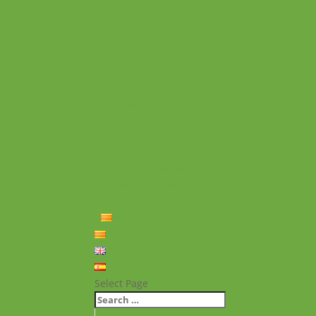
Experiències personals
Què hem fet
Historial
Notícies
Projectes realitzats
Vídeos de projectes
Publicacions
Memoria
Presència Internacional
FAQ
Política de privacitat
Política de cookies
Contacte
Català
Català
English
Español
Select Page