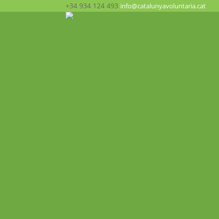
+34 934 124 493
info@catalunyavoluntaria.cat
Inici
Qui som?
La Fundació
Patronat
Equip humà
Suport i xarxes
Transparència
Què fem? Participa!
Oportunitats
Programes
Voluntariat Internacional
Intercanvis Juvenils
Formacions i seminaris Internacionals
Mobilitats VET
Projecte ALMA
Impacte
Impacte local