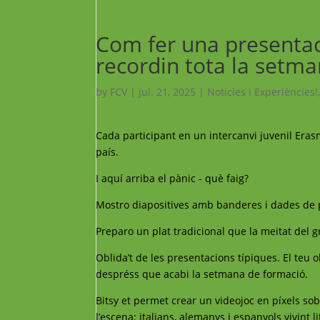
Com fer una presentaci
recordin tota la setm
by
FCV
|
jul. 21, 2025
|
Noticies i Experiències!
Cada participant en un intercanvi juvenil Eras
país.
I aquí arriba el pànic - què faig?
Mostro diapositives amb banderes i dades de 
Preparo un plat tradicional que la meitat del 
Oblida’t de les presentacions típiques. El teu 
despréss que acabi la setmana de formació.
Bitsy et permet crear un videojoc en píxels sob
l’escena: italians, alemanys i espanyols vivint 