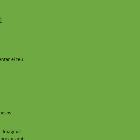
t
entar el teu
 mesos
. Imagina’t
’esmorzar amb