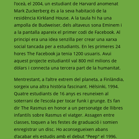
l’oceà, el 2004, un estudiant de Harvard anomenat
Mark Zuckerberg és a la seva habitació de la
residència Kirkland House. A la taula hi ha una
ampolla de Budweiser, dels altaveus sona Eminem i
a la pantalla apareix el primer codi de Facebook. Al
principi era una idea senzilla per crear una xarxa
social tancada per a estudiants. En les primeres 24
hores The Facebook ja tenia 1200 usuaris. Avui
aquest projecte estudiantil val 800 mil milions de
dòlars i connecta una tercera part de la humanitat.
Mentrestant, a l’altre extrem del planeta, a Finlàndia,
sorgeix una altra història fascinant. Hèlsinki, 1994.
Quatre estudiants de 16 anys es reuneixen al
soterrani de l’escola per tocar funk i grunge. Es fan
dir The Rasmus en honor a un personatge de llibres
infantils sobre Rasmus el viatger. Assagen entre
classes, toquen a les festes de graduació i somien
enregistrar un disc. Ho aconsegueixen abans
d’acabar els estudis amb el debut "Peep" el 1996.