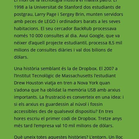
1998 a la Universitat de Stanford dos estudiants de
postgrau, Larry Page i Sergey Brin, munten servidors
amb peces de LEGO i ordinadors barats a les seves
habitacions. El seu cercador BackRub processava
només 10 000 consultes al dia. Avui Google, que va
néixer d’aquell projecte estudiantil, processa 8,5 mil
milions de consultes diàries i val dos bilions de
dòlars.
Una història semblant és la de Dropbox. El 2007 a
l’Institut Tecnològic de Massachusetts l’estudiant
Drew Houston viatja en tren a Nova York quan
s’adona que ha oblidat la memòria USB amb arxius
importants. La frustració es converteix en una idea: i
si els arxius es guardessin al núvol i fossin
accessibles des de qualsevol dispositiu? En tres
hores escriu el primer codi de Dropbox. Tretze anys
més tard l’empresa val 10 mil milions de dòlars.
Què uneix totes aquestes històries? L’entorn. Un lloc