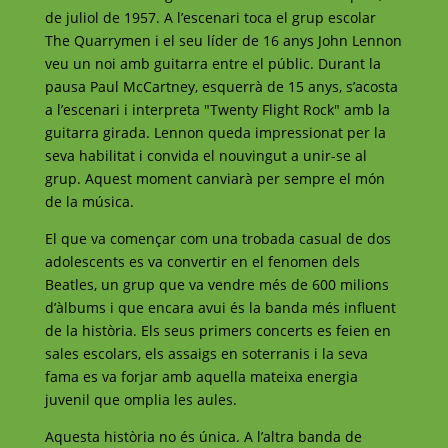
de juliol de 1957. A l’escenari toca el grup escolar
The Quarrymen i el seu líder de 16 anys John Lennon
veu un noi amb guitarra entre el públic. Durant la
pausa Paul McCartney, esquerrà de 15 anys, s’acosta
a l’escenari i interpreta "Twenty Flight Rock" amb la
guitarra girada. Lennon queda impressionat per la
seva habilitat i convida el nouvingut a unir-se al
grup. Aquest moment canviarà per sempre el món
de la música.
El que va començar com una trobada casual de dos
adolescents es va convertir en el fenomen dels
Beatles, un grup que va vendre més de 600 milions
d’àlbums i que encara avui és la banda més influent
de la història. Els seus primers concerts es feien en
sales escolars, els assaigs en soterranis i la seva
fama es va forjar amb aquella mateixa energia
juvenil que omplia les aules.
Aquesta història no és única. A l’altra banda de