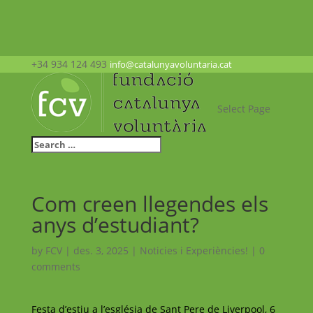
+34 934 124 493
info@catalunyavoluntaria.cat
Select Page
Com creen llegendes els
anys d’estudiant?
by
FCV
|
des. 3, 2025
|
Noticies i Experiències!
|
0
comments
Festa d’estiu a l’església de Sant Pere de Liverpool, 6