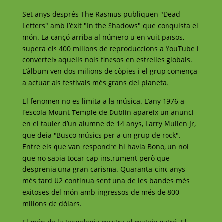
Set anys després The Rasmus publiquen "Dead
Letters" amb l’èxit "In the Shadows" que conquista el
món. La cançó arriba al número u en vuit països,
supera els 400 milions de reproduccions a YouTube i
converteix aquells nois finesos en estrelles globals.
L’àlbum ven dos milions de còpies i el grup comença
a actuar als festivals més grans del planeta.
El fenomen no es limita a la música. L’any 1976 a
l’escola Mount Temple de Dublín apareix un anunci
en el tauler d’un alumne de 14 anys, Larry Mullen Jr,
que deia "Busco músics per a un grup de rock".
Entre els que van respondre hi havia Bono, un noi
que no sabia tocar cap instrument però que
desprenia una gran carisma. Quaranta-cinc anys
més tard U2 continua sent una de les bandes més
exitoses del món amb ingressos de més de 800
milions de dòlars.
El món de la tecnologia mostra el mateix patró. El