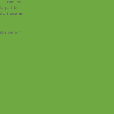
quest: com més
 la part bona
lt, i això és
sible per a mi