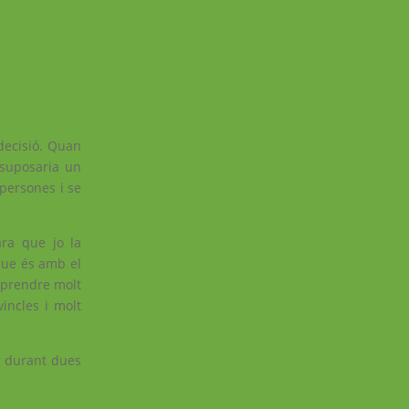
decisió. Quan
 suposaria un
persones i se
ara que jo la
que és amb el
aprendre molt
vincles i molt
r durant dues