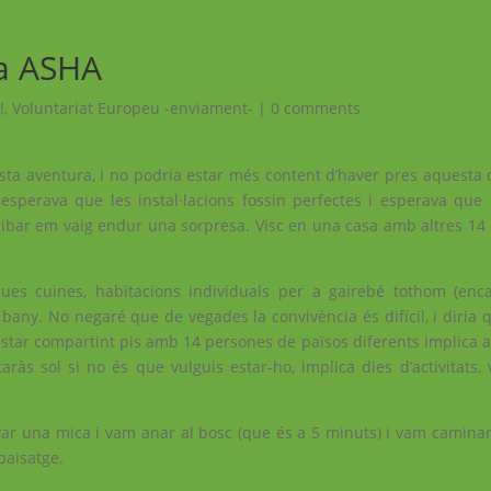
 a ASHA
!
,
Voluntariat Europeu -enviament-
|
0 comments
a aventura, i no podria estar més content d’haver pres aquesta 
esperava que les instal·lacions fossin perfectes i esperava que
rribar em vaig endur una sorpresa. Visc en una casa amb altres 14 
ues cuines, habitacions individuals per a gairebé tothom (enc
bany. No negaré que de vegades la convivència és difícil, i diria 
’estar compartint pis amb 14 persones de països diferents implica 
ràs sol si no és que vulguis estar-ho, implica dies d’activitats, 
evar una mica i vam anar al bosc (que és a 5 minuts) i vam camina
paisatge.