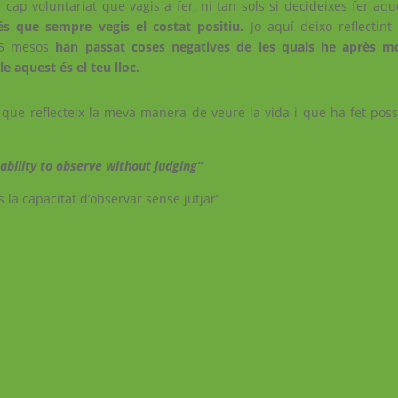
 cap voluntariat que vagis a fer, ni tan sols si decideixes fer a
és que sempre vegis el costat positiu.
Jo aquí deixo reflectint
n 5 mesos
han passat coses negatives de les quals he après mo
le aquest és el teu lloc.
c que reflecteix la meva manera de veure la vida i que ha fet pos
ability to observe without judging”
 la capacitat d’observar sense jutjar”