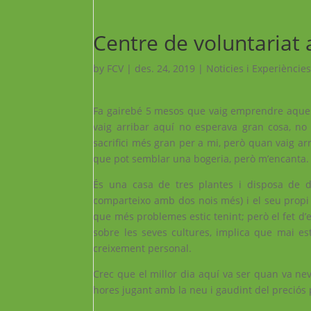
Centre de voluntariat
by
FCV
|
des. 24, 2019
|
Noticies i Experiències
Fa gairebé 5 mesos que vaig emprendre aquest
vaig arribar aquí no esperava gran cosa, no 
sacrifici més gran per a mi, però quan vaig a
que pot semblar una bogeria, però m’encanta.
És una c
asa de tres plantes i disposa de d
comparteixo amb dos nois més) i el seu propi 
que més problemes estic tenint; però el fet d
sobre les seves cultures, implica que mai esta
creixement personal.
Crec que el millor dia aquí va ser quan va n
hores jugant amb la neu i gaudint del preciós 