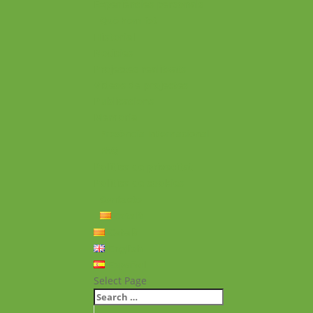
Experiències personals
Què hem fet
Historial
Notícies
Projectes realitzats
Vídeos de projectes
Publicacions
Memoria
Presència Internacional
FAQ
Política de privacitat
Política de cookies
Contacte
Català
Català
English
Español
Select Page