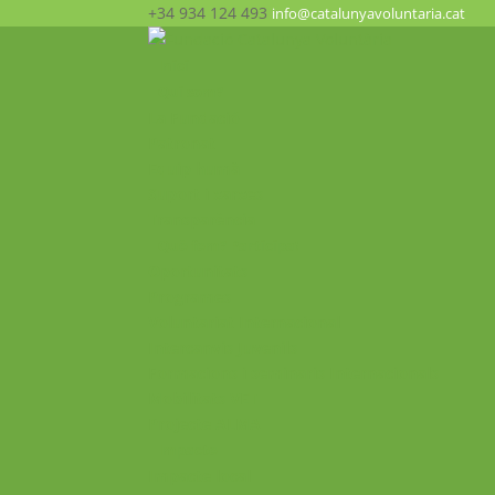
+34 934 124 493
info@catalunyavoluntaria.cat
Inici
Qui som?
La Fundació
Patronat
Equip humà
Suport i xarxes
Transparència
Què fem? Participa!
Oportunitats
Programes
Voluntariat Internacional
Intercanvis Juvenils
Formacions i seminaris Internacionals
Mobilitats VET
Projecte ALMA
Impacte
Impacte local