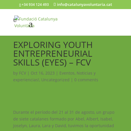
info@catalunyavoluntaria.cat
+34 934 124 493
EXPLORING YOUTH
ENTREPRENEURIAL
SKILLS (EYES) – FCV
by
FCV
|
Oct 16, 2023
|
Eventos
,
Noticias y
experiencias!
,
Uncategorized
|
0 comments
Durante el período del 21 al 31 de agosto, un grupo
de siete catalanes formado por Abel, Albert, Isabel,
Joselyn, Laura, Lara y David, tuvimos la oportunidad