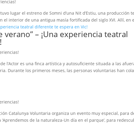
riencias!
 tuvo lugar el estreno de Somni d’una Nit d’Estiu, una producción t
 interior de una antigua masía fortificada del siglo XVI. Allí, en e
 verano” – ¡Una experiencia teatral
!
eriencias!
e l’Actor es una finca artística y autosuficiente situada a las afue
aria. Durante los primeros meses, las personas voluntarias han co
eriencias!
ción Catalunya Voluntaria organiza un evento muy especial, para d
a ‘Aprendemos de la naturaleza-Un día en el parque’, para redescub