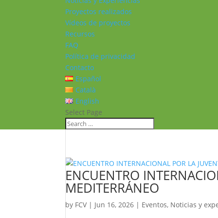
Noticias y Experiencias
Proyectos realizados
Vídeos de proyectos
Recursos
FAQ
Política de privacidad
Contacto
Español
Català
English
Select Page
ENCUENTRO INTERNACION
MEDITERRÁNEO
by
FCV
|
Jun 16, 2026
|
Eventos
,
Noticias y exp