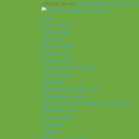
+34 934 124 493
info@catalunyavoluntaria.cat
Inicio
¿Quién somos?
La Fundación
Patronato
Equipo humano
Apoyo y redes
Transparencia
¿Qué hacemos? ¡Participa!
Oportunidades
Programas
Voluntariado Europeo – CES
Intercambios Juveniles
Formaciones y Seminarios Internacionales
Movilidades VET
Proyecto ALMA
Actualidad
Historial