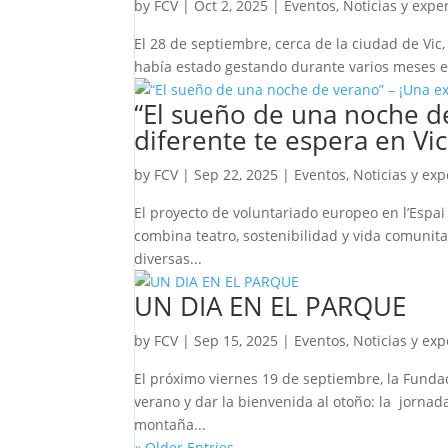
by
FCV
|
Oct 2, 2025
|
Eventos
,
Noticias y expe
El 28 de septiembre, cerca de la ciudad de Vic,
había estado gestando durante varios meses en el
“El sueño de una noche de
diferente te espera en Vic
by
FCV
|
Sep 22, 2025
|
Eventos
,
Noticias y exp
El proyecto de voluntariado europeo en l’Espai d
combina teatro, sostenibilidad y vida comunit
diversas...
UN DIA EN EL PARQUE
by
FCV
|
Sep 15, 2025
|
Eventos
,
Noticias y exp
El próximo viernes 19 de septiembre, la Funda
verano y dar la bienvenida al otoño: la jornad
montaña...
« Older Entries