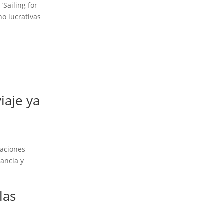
‘Sailing for
no lucrativas
iaje ya
zaciones
rancia y
las