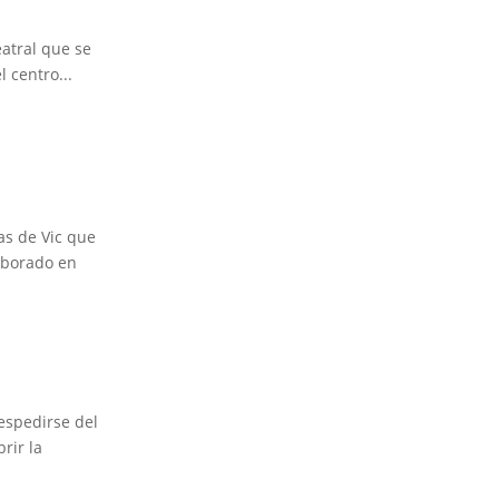
eatral que se
l centro...
ras de Vic que
laborado en
espedirse del
rir la