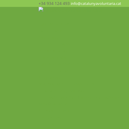
+34 934 124 493
info@catalunyavoluntaria.cat
Inicio
¿Quién somos?
La Fundación
Patronato
Equipo humano
Apoyo y redes
Transparencia
¿Qué hacemos? ¡Participa!
Oportunidades
Programas
Voluntariado Europeo – CES
Intercambios Juveniles
Formaciones y Seminarios Internacionales
Movilidades VET
Proyecto ALMA
Actualidad
Historial