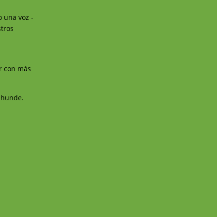
o una voz -
stros
ar con más
e hunde.