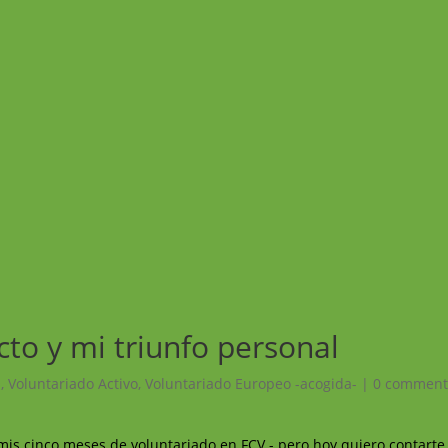
cto y mi triunfo personal
!
,
Voluntariado Activo
,
Voluntariado Europeo -acogida-
|
0 comment
 mis cinco meses de voluntariado en FCV - pero hoy quiero contart