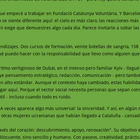
e empecé a trabajar en Fundació Catalunya Voluntària. Y Barcelo
e siente diferente aquí: el cielo es más claro, las reacciones más 
i exige que demuestres algo cada día. Parece invitarte a soltar las
ndizajes. Dos cursos de formación, veinte botellas de sangría, 15
ué puedo hacer con la responsabilidad que llevo como alguien que
ritmo vertiginoso de Dubái, en el intenso pero familiar Kyiv - llegu
ye pensamiento estratégico, redacción, comunicación - pero tambié
n alto estándar. Aunque el contexto haya cambiado, estas habilid
gar aquí. Porque el sector social necesita personas que sepan cons
util - incluso cuando todo es ruido.
 A veces aparece algo más universal: la sinceridad. Y así, en algú
a otras mujeres ucranianas que habían llegado a Cataluña - cansad
.
ravés del corazón: descubrimiento, apoyo, renovación". Su objetivo 
ilocuente, sino sencillo y humano. Con paseos, creatividad, prácti