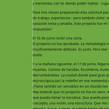
y meriendas con té, donde poder hablar - o gua
Pasé tres meses preparando esta solicitud par
de trabajo, experiencia - pero también dolor, 
sanación lenta y amable. Este proyecto fue 
respuestas?
El 16 de junio recibí una carta.
El proyecto no fue aprobado. La metodología ne
insuficientemente definido. Es justo. Pero lee
duele.
Y a la mañana siguiente, el 17 de junio, llega
muertas. Cientos de heridas. Escombros, humo, 
derrumbándose. La ciudad donde pasé gran part
microscópica (así la redefiní en ese momento)
¿Tiene sentido ser sensibles en un mundo tan 
Hoy entendí que mi proyecto no fue en vano.
que puedo tomar la iniciativa. Que puedo pen
concepto, una visión, una estructura. Que mis
importa. Y que, a veces, el simple hecho de int