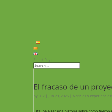
Noticias y Experiencias
Proyectos realizados
Vídeos de proyectos
Recursos
FAQ
Política de privacidad
Contacto
Español
Català
English
Select Page
El fracaso de un proye
by
FCV
|
Jun 23, 2025
|
Noticias y experiencias
Esta iba a ser una historia sobre cómo fueron