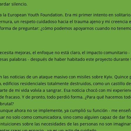
rdar silencio.
a la European Youth Foundation. Era mi primer intento en solitario
ternura, un respeto cuidadoso hacia el trauma ajeno y mi creencia e
mi forma de preguntar: ¿cómo podemos apoyarnos cuando no tenemo
cesita mejoras, el enfoque no está claro, el impacto comunitario -
r esas palabras - después de haber habitado este proyecto durante 
ron las noticias de un ataque masivo con misiles sobre Kyiv. Quince
edificios residenciales totalmente destruidos, como un castillo d
e de mi vida volvía a sangrar. Esa noticia chocó con mi experienc
 de fracaso. Y de pronto, todo perdió forma. ¿Para qué hacemos tod
brutal?
 Aunque ahora no se implemente, ya cumplió su función - me ense
sar no solo como comunicadora, sino como alguien capaz de dar f
 intuiciones sobre las necesidades de las personas no son imagina
entar crear un espacio - ya es un acto de cuidado.