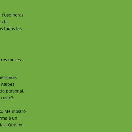
. Puse horas
n la
s todas las
tres meses -
 personas
e naipes
ia personal,
o esto?
ñó. Me mostró
orma a un
rias. Que me