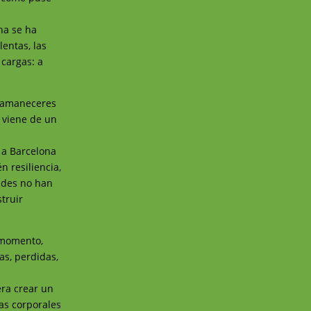
na se ha
lentas, las
 cargas: a
8 amaneceres
 viene de un
é a Barcelona
n resiliencia,
ades no han
truir
n momento,
as, perdidas,
era crear un
cas corporales