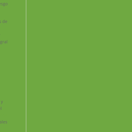
esgo
s de
y
gral
a
 y
l
lona
ales