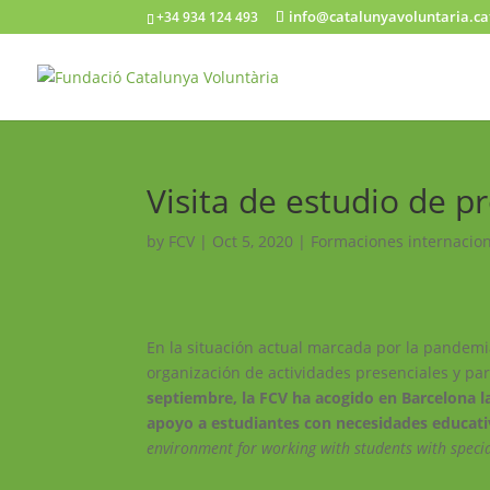
info@catalunyavoluntaria.ca
+34 934 124 493
Visita de estudio de p
by
FCV
|
Oct 5, 2020
|
Formaciones internacio
En la situación actual marcada por la pandemia
organización de actividades presenciales y par
septiembre, la FCV ha acogido en Barcelona l
apoyo a estudiantes con necesidades educati
environment for working with students with speci