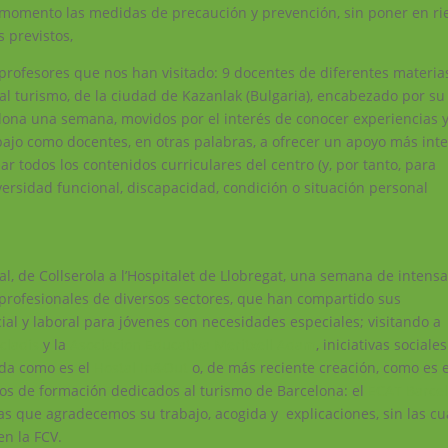
o momento las medidas de precaución y prevención, sin poner en ri
s previstos,
 profesores que nos han visitado: 9 docentes de diferentes materia
l turismo, de la ciudad de Kazanlak (Bulgaria), encabezado por su
lona una semana, movidos por el interés de conocer experiencias 
bajo como docentes, en otras palabras, a ofrecer un apoyo más inte
ar todos los contenidos curriculares del centro (y, por tanto, para
ersidad funcional, discapacidad, condición o situación personal
al, de Collserola a l’Hospitalet de Llobregat, una semana de intens
 profesionales de diversos sectores, que han compartido sus
ial y laboral para jóvenes con necesidades especiales; visitando a
cladís
y la
Asociación Educativa Meritxell Adam
, iniciativas sociales
ada como es el
Hostal In&Out
o, de más reciente creación, como es e
tros de formación dedicados al turismo de Barcelona: el
ECAT Barce
 las que agradecemos su trabajo, acogida y explicaciones, sin las cu
en la FCV.