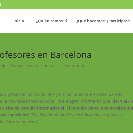
t
Inicio
¿Quién somos?
¿Qué hacemos? ¡Participa!
rofesores en Barcelona
nales
,
Noticias y experiencias!
|
0 comments
, a pesar de los obstáculos y limitaciones que existen para la
a la movilidad internacional, nos alegra informaros que,
del 1 al 8
a visita de estudio internacional 'El modelo Barcelona-ecosistem
vas especiales'
(
The Barcelona model in establishing a supportive
al educational needs
).