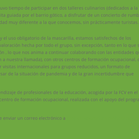
uvo tiempo de participar en dos talleres culinarios (dedicados a la
isita guiada por el barrio gótico, a disfrutar de un concierto de rum
udad muy diferente a la que conocemos, sin prácticamente turistas.
y el uso obligatorio de la mascarilla, estamos satisfechos de los
 valoración hecha por todo el grupo, sin excepción, tanto en lo que 
ión , lo que nos anima a continuar colaborando con las entidades 
n a nuestra llamada), con otros centros de formación ocupacional, 
ar visitas internacionales para grupos reducidos, un formato de
pesar de la situación de pandemia y de la gran incertidumbre que
ndizaje de profesionales de la educación, acogida por la FCV en el
centro de formación ocupacional, realizada con el apoyo del prog
e enviar un correo electrónico a
projectes@catalunyavoluntaria.cat