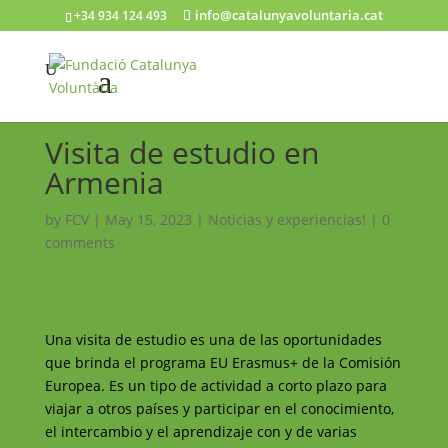
info@catalunyavoluntaria.cat
+34 934 124 493
Visita de estudio en
Armenia
by
FCV
|
May 15, 2023
|
Noticias y experiencias!
|
0
comments
Una visita de estudio es una de las oportunidades
que brinda el programa EU Erasmus+ de la Comisión
Europea. Es un tipo de actividad a corto plazo para
viajar a otros países y participar en el conocimiento,
el intercambio y el aprendizaje con y de varias