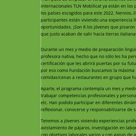
internacionales TLN Mobilicat ya están en los p
los países escogidos para este 2022. Nervios, 
participantes están viviendo una experiencia 
oportunidades. ¡Son 8 los jóvenes que pisaron
que justo acaban de salir hacia tierras italiana
Durante un mes y medio de preparación lingüís
profesora nativa, hecho que no sólo les ha pe
certificación que les abrirá puertas por su fut
por eso como Fundación buscamos la máxima ca
comidas/cenas a restaurantes en grupo que ha
Aparte, el programa contempla un mes y medio 
trabajar competencias profesionales y personal
etc. Han podido participar en diferentes dinám
reflexionar, conocerse y responsabilizarse de 
Tenemos a jóvenes viviendo experiencias profe
avistamiento de pájaros, investigación en labor
con objetivos laborales varios y con ganas de 