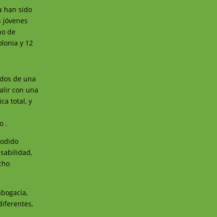
ia han sido
s jóvenes
no de
lonia y 12
ados de una
alir con una
ca total, y
o .
podido
sabilidad,
echo
abogacía,
diferentes,