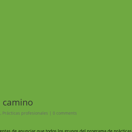
n camino
!
,
Prácticas profesionales
|
0 comments
entas de anunciar que todos los grupos del programa de prácticas