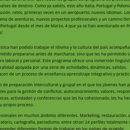
aíses de destino. Como ya sabéis, este año Italia, Portugal y Polon
ilusión, retos, primeras veces en un aeropuerto, nuevos idiomas. Lo
llena de aventuras, nuevos proyectos profesionales y un camino lle
 Portugal desde el mes de Marzo, 4 que ya se han aventurado en Po
s!
tica han podido trabajar el idioma y la cultura del país acompañ
rmitido prepararse antes de marcharse, sino que les ha permitido s
uro laboral y personal. Este programa ofrece una inmersión lingüísti
lidad apoyada por una serie de actividades, dinámicas, salidas,
cen de un proceso de enseñanza aprendizaje integrativo y práctic
de preparación intercultural y grupal en el que los jóvenes han 
es para la gestión de conflictos, autoconocimiento, valores, respon
icas, actividades y conferencias que les ha cohesionado, les ha h
su propio proceso.
sionales en muchos ámbitos diferentes. Marketing, restauración, 
atorio, cartografía, periodismo, entre otros! 24 perfiles totalmente 
aprender diferentes formas de trabajar en los países de acogida.