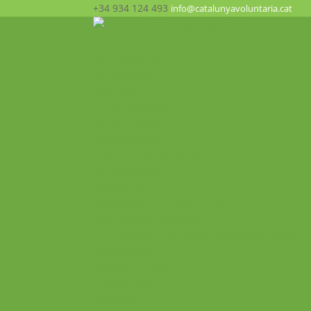
+34 934 124 493
info@catalunyavoluntaria.cat
Inicio
¿Quién somos?
La Fundación
Patronato
Equipo humano
Apoyo y redes
Transparencia
¿Qué hacemos? ¡Participa!
Oportunidades
Programas
Voluntariado Europeo – CES
Intercambios Juveniles
Formaciones y Seminarios Internacionales
Movilidades VET
Proyecto ALMA
Actualidad
Historial