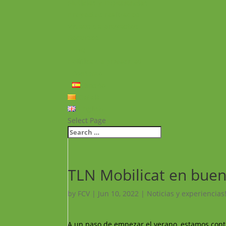
Noticias y Experiencias
Proyectos realizados
Vídeos de proyectos
Recursos
FAQ
Política de privacidad
Contacto
Español
Català
English
Select Page
TLN Mobilicat en bue
by
FCV
|
Jun 10, 2022
|
Noticias y experiencias
A un paso de empezar el verano, estamos cont