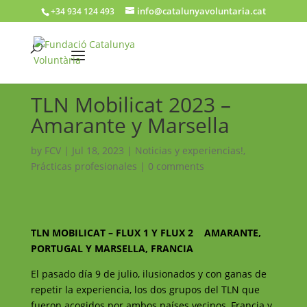
info@catalunyavoluntaria.cat
+34 934 124 493
TLN Mobilicat 2023 –
Amarante y Marsella
by
FCV
|
Jul 18, 2023
|
Noticias y experiencias!
,
Prácticas profesionales
|
0 comments
TLN MOBILICAT – FLUX 1 Y FLUX 2
AMARANTE,
PORTUGAL Y
MARSELLA, FRANCIA
El pasado día 9 de julio, ilusionados y con ganas de
repetir la experiencia, los dos grupos del TLN que
fueron acogidos por ambos países vecinos, Francia y