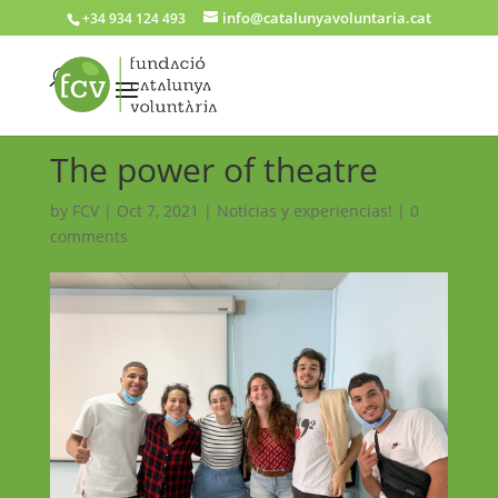
info@catalunyavoluntaria.cat
+34 934 124 493
The power of theatre
by
FCV
|
Oct 7, 2021
|
Noticias y experiencias!
|
0
comments