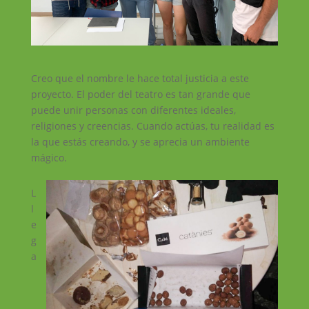
Creo que el nombre le hace total justicia a este
proyecto. El poder del teatro es tan grande que
puede unir personas con diferentes ideales,
religiones y creencias. Cuando actúas, tu realidad es
la que estás creando, y se aprecia un ambiente
mágico.
L
l
e
g
a