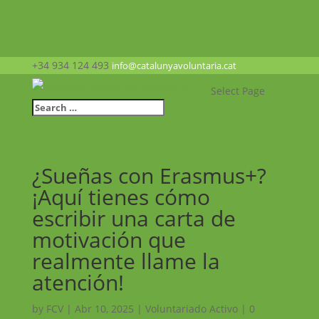
+34 934 124 493
info@catalunyavoluntaria.cat
Select Page
¿Sueñas con Erasmus+?
¡Aquí tienes cómo
escribir una carta de
motivación que
realmente llame la
atención!
by
FCV
|
Abr 10, 2025
|
Voluntariado Activo
|
0