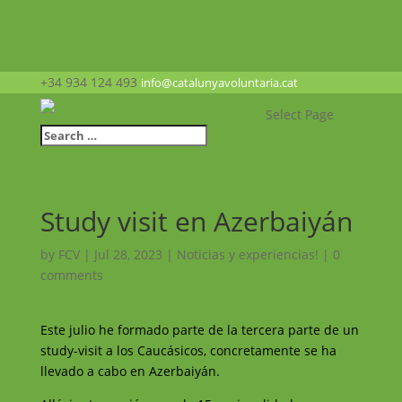
+34 934 124 493
info@catalunyavoluntaria.cat
Select Page
Study visit en Azerbaiyán
by
FCV
|
Jul 28, 2023
|
Noticias y experiencias!
|
0
comments
Este julio he formado parte de la tercera parte de un
study-visit a los Caucásicos, concretamente se ha
llevado a cabo en Azerbaiyán.