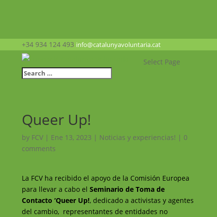
+34 934 124 493
info@catalunyavoluntaria.cat
Select Page
Queer Up!
by
FCV
|
Ene 13, 2023
|
Noticias y experiencias!
|
0
comments
La FCV ha recibido el apoyo de la Comisión Europea
para llevar a cabo el
Seminario de Toma de
Contacto ‘Queer Up!
, dedicado a activistas y agentes
del cambio, representantes de entidades no