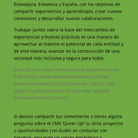
Eslovaquia, Eslovenia y España, con los objetivos de
compartir experiencias y aprendizajes, crear nuevas
conexiones y desarrollar nuevas colaboraciones.
Trabajar juntos sobre la base del intercambio de
experiencias y buenas prácticas es una manera de
aprovechar al máximo el potencial de cada entidad y,
de esta manera, avanzar en la
construcción de una
sociedad más inclusiva y segura para todos.
[imic_button colour=»btn-primary» type=»enabled»
link=»https://www.catalunyavoluntaria.cat/wp-
content/uploads/2023/02/Queer-Up-CMS-ES.pdf»
target=»_self» extraclass=»» size=»btn-lg»]Más
información[/imic_button]
Si deseas compartir tus comentarios o tienes alguna
pregunta sobre el CMS ‘Queer Up!’ (u otros proyectos
u oportunidades ) no dudes en contactar con
nosotros, enviando un correo electrónico a