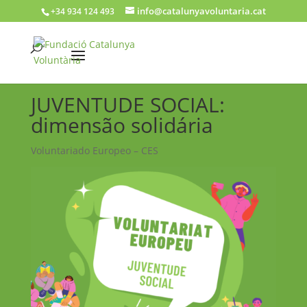
info@catalunyavoluntaria.cat
+34 934 124 493
JUVENTUDE SOCIAL:
dimensão solidária
Voluntariado Europeo – CES