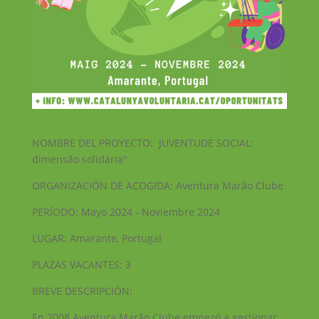
NOMBRE DEL PROYECTO: JUVENTUDE SOCIAL:
dimensão solidária"
ORGANIZACIÓN DE ACOGIDA: Aventura Marão Clube
PERÍODO: Mayo 2024 - Noviembre 2024
LUGAR: Amarante, Portugal
PLAZAS VACANTES: 3
BREVE DESCRIPCIÓN:
En 2008 Aventura Marão Clube empezó a gestionar