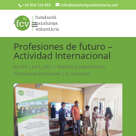
info@catalunyavoluntaria.cat
+34 934 124 493
Profesiones de futuro –
Actividad Internacional
by
FCV
|
Jul 6, 2021
|
Noticias y experiencias!
,
Prácticas profesionales
|
0 comments