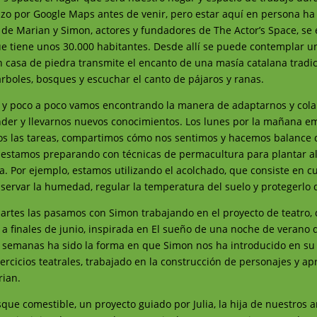
zo por Google Maps antes de venir, pero estar aquí en persona ha
 de Marian y Simon, actores y fundadores de The Actor’s Space, se
 que tiene unos 30.000 habitantes. Desde allí se puede contemplar 
n casa de piedra transmite el encanto de una masía catalana tradic
rboles, bosques y escuchar el canto de pájaros y ranas.
, y poco a poco vamos encontrando la manera de adaptarnos y col
ender y llevarnos nuevos conocimientos. Los lunes por la mañana 
s las tareas, compartimos cómo nos sentimos y hacemos balance d
 estamos preparando con técnicas de permacultura para plantar a
ra. Por ejemplo, estamos utilizando el acolchado, que consiste en cub
servar la humedad, regular la temperatura del suelo y protegerlo d
martes las pasamos con Simon trabajando en el proyecto de teatro,
 a finales de junio, inspirada en El sueño de una noche de verano 
s semanas ha sido la forma en que Simon nos ha introducido en s
rcicios teatrales, trabajado en la construcción de personajes y a
rian.
que comestible, un proyecto guiado por Julia, la hija de nuestros a