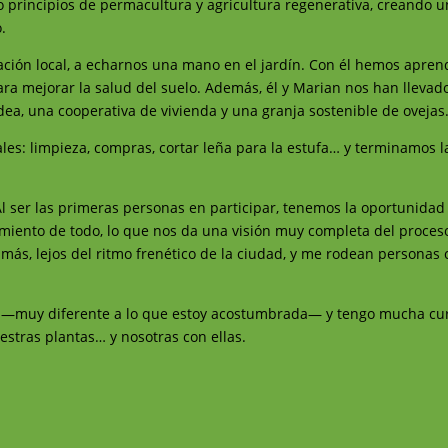
 principios de permacultura y agricultura regenerativa, creando 
.
iación local, a echarnos una mano en el jardín. Con él hemos apren
ara mejorar la salud del suelo. Además, él y Marian nos han llevado
ea, una cooperativa de vivienda y una granja sostenible de ovejas
les: limpieza, compras, cortar leña para la estufa… y terminamos 
l ser las primeras personas en participar, tenemos la oportunidad
enimiento de todo, lo que nos da una visión muy completa del proce
 más, lejos del ritmo frenético de la ciudad, y me rodean personas c
e —muy diferente a lo que estoy acostumbrada— y tengo mucha cu
stras plantas… y nosotras con ellas.