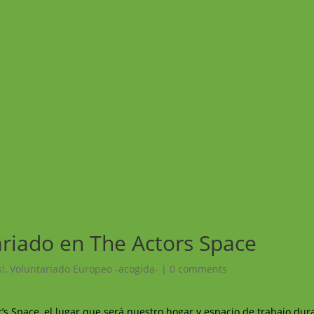
riado en The Actors Space
s!
,
Voluntariado Europeo -acogida-
|
0 comments
r’s Space, el lugar que será nuestro hogar y espacio de trabajo dur