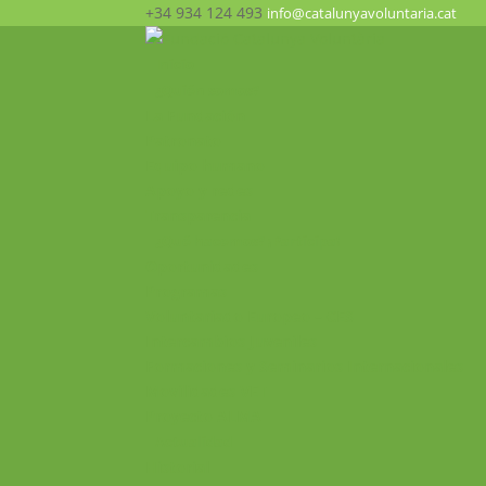
+34 934 124 493
info@catalunyavoluntaria.cat
Inicio
¿Quién somos?
La Fundación
Patronato
Equipo humano
Apoyo y redes
Transparencia
¿Qué hacemos? ¡Participa!
Oportunidades
Programas
Voluntariado Europeo – CES
Intercambios Juveniles
Formaciones y Seminarios Internacionales
Movilidades VET
Proyecto ALMA
Actualidad
Historial