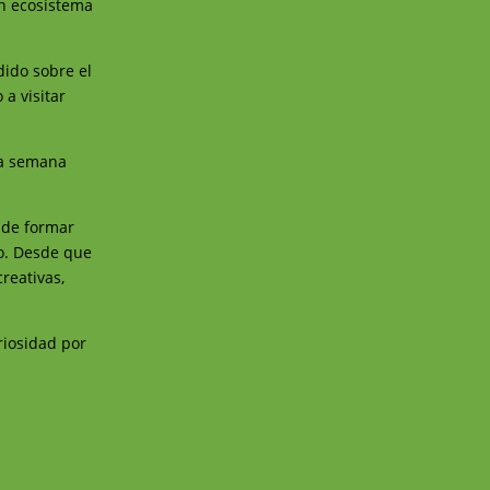
un ecosistema
dido sobre el
 a visitar
.
la semana
 de formar
so. Desde que
reativas,
riosidad por