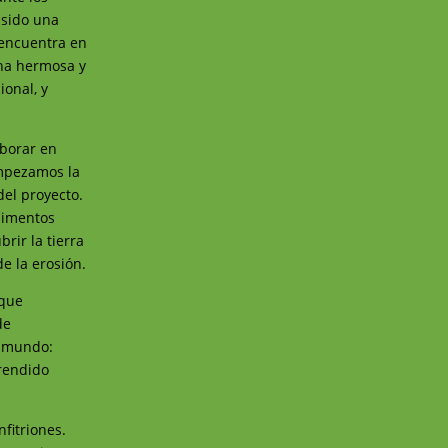
 sido una
 encuentra en
una hermosa y
ional, y
aborar en
empezamos la
el proyecto.
limentos
rir la tierra
e la erosión.
 que
de
u mundo:
prendido
nfitriones.