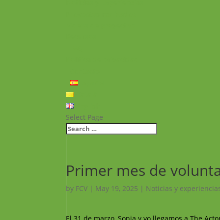
Noticias y Experiencias
Proyectos realizados
Vídeos de proyectos
Recursos
FAQ
Política de privacidad
Contacto
Español
Català
English
Select Page
Primer mes de volunta
by
FCV
|
May 19, 2025
|
Noticias y experiencia
El 31 de marzo, Sonia y yo llegamos a The Acto