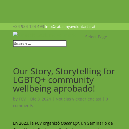
+34 934 124 493
info@catalunyavoluntaria.cat
Select Page
Our Story, Storytelling for
LGBTQ+ community
wellbeing aprobado!
by
FCV
|
Dic 3, 2024
|
Noticias y experiencias!
|
0
comments
En 2023, la FCV organizó
Queer Up!
, un Seminario de