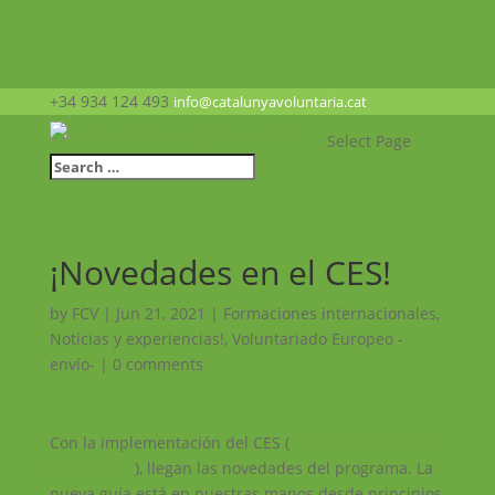
+34 934 124 493
info@catalunyavoluntaria.cat
Select Page
¡Novedades en el CES!
by
FCV
|
Jun 21, 2021
|
Formaciones internacionales
,
Noticias y experiencias!
,
Voluntariado Europeo -
envío-
|
0 comments
Con la implementación del CES (
Cuerpo Europeo de
Solidaridad
), llegan las novedades del programa. La
nueva guía está en nuestras manos desde principios