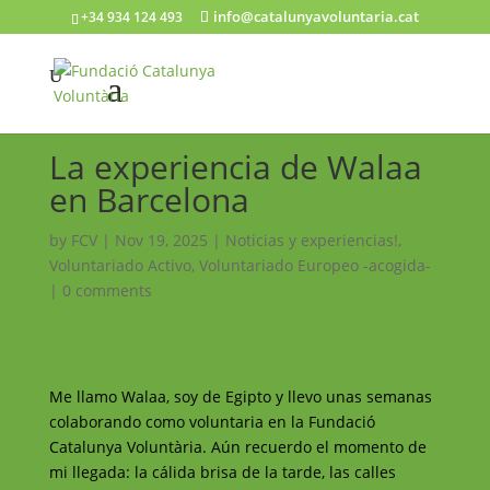
info@catalunyavoluntaria.cat
+34 934 124 493
La experiencia de Walaa
en Barcelona
by
FCV
|
Nov 19, 2025
|
Noticias y experiencias!
,
Voluntariado Activo
,
Voluntariado Europeo -acogida-
|
0 comments
Me llamo Walaa, soy de Egipto y llevo unas semanas
colaborando como voluntaria en la Fundació
Catalunya Voluntària. Aún recuerdo el momento de
mi llegada: la cálida brisa de la tarde, las calles