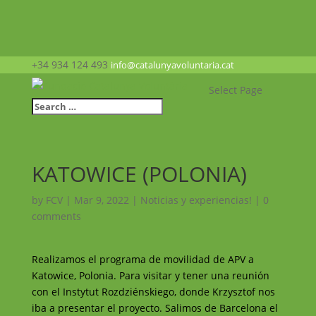
+34 934 124 493
info@catalunyavoluntaria.cat
Select Page
KATOWICE (POLONIA)
by
FCV
|
Mar 9, 2022
|
Noticias y experiencias!
|
0
comments
Realizamos el programa de movilidad de APV a
Katowice, Polonia. Para visitar y tener una reunión
con el
Instytut Rozdziénskiego
, donde
Krzysztof nos
iba a presentar el proyecto.
Salimos de Barcelona el