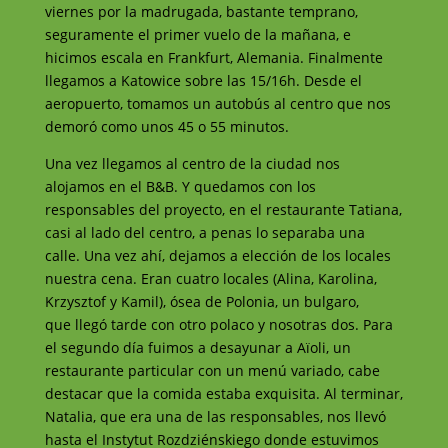
viernes por la madrugada, bastante temprano,
seguramente el primer vuelo de la mañana, e
hicimos escala en Frankfurt, Alemania. Finalmente
llegamos a Katowice sobre las 15/16h. Desde el
aeropuerto, tomamos un autobús al centro que nos
demoró como unos 45 o 55 minutos.
Una vez llegamos al centro de la ciudad nos
alojamos en el B&B. Y
quedamos con los
responsables del proyecto, en el restaurante
Tatiana
,
casi al lado del centro, a penas lo separaba una
calle. Una vez ahí,
dejamos a elección de los locales
nuestra cena. Eran cuatro locales
(Alina, Karolina,
Krzysztof y Kamil)
, ósea de Polonia, un bulgaro,
que
llegó tarde con otro polaco y nosotras dos.
Para
el segundo día fuimos a desayunar a
Aïoli
, un
restaurante particular
con un menú variado, cabe
destacar que la comida estaba exquisita. Al
terminar,
Natalia, que era una de las responsables, nos llevó
hasta el
Instytut Rozdziénskiego
donde estuvimos