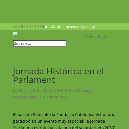
+34 934 124 493
info@catalunyavoluntaria.cat
Select Page
Jornada Histórica en el
Parlament
by
FCV
|
Jul 11, 2025
|
Eventos
,
Noticias y
experiencias!
|
0 comments
El pasado 8 de julio la Fundació Catalunya Voluntària
participó en un evento muy especial: la jornada
‘Hacia una estrategia catalana del voluntariado 2030’,