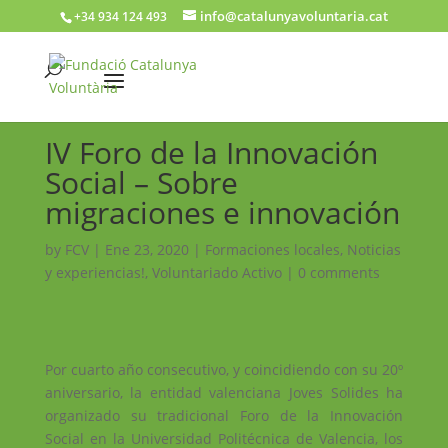
info@catalunyavoluntaria.cat
+34 934 124 493
IV Foro de la Innovación
Social – Sobre
migraciones e innovación
by
FCV
|
Ene 23, 2020
|
Formaciones locales
,
Noticias
y experiencias!
,
Voluntariado Activo
|
0 comments
Por cuarto año consecutivo, y coincidiendo con su 20º
aniversario, la entidad valenciana Joves Solides ha
organizado su tradicional Foro de la Innovación
Social en la Universidad Politécnica de Valencia, los