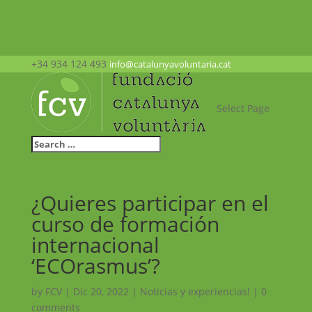
+34 934 124 493
info@catalunyavoluntaria.cat
Select Page
¿Quieres participar en el
curso de formación
internacional
‘ECOrasmus’?
by
FCV
|
Dic 20, 2022
|
Noticias y experiencias!
|
0
comments