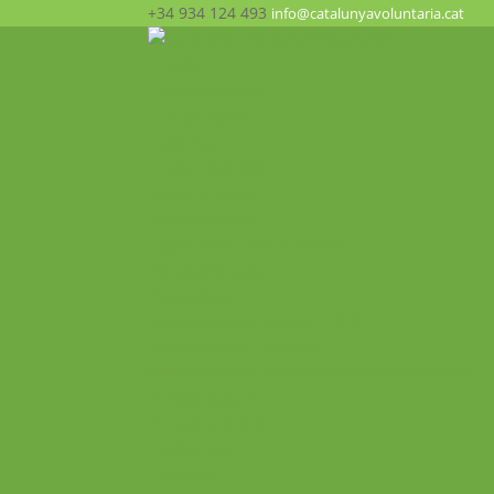
+34 934 124 493
info@catalunyavoluntaria.cat
Inicio
¿Quién somos?
La Fundación
Patronato
Equipo humano
Apoyo y redes
Transparencia
¿Qué hacemos? ¡Participa!
Oportunidades
Programas
Voluntariado Europeo – CES
Intercambios Juveniles
Formaciones y Seminarios Internacionales
Movilidades VET
Proyecto ALMA
Actualidad
Historial