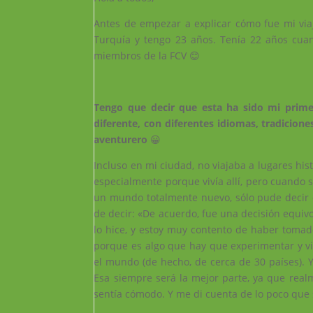
Antes de empezar a explicar cómo fue mi via
Turquía y tengo 23 años. Tenía 22 años cuan
miembros de la FCV 😊
Tengo que decir que esta ha sido mi primer
diferente, con diferentes idiomas, tradiciones
aventurero
😀
Incluso en mi ciudad, no viajaba a lugares his
especialmente porque vivía allí, pero cuando 
un mundo totalmente nuevo, sólo pude decir 
de decir: «De acuerdo, fue una decisión equiv
lo hice, y estoy muy contento de haber tomado
porque es algo que hay que experimentar y vi
el mundo (de hecho, de cerca de 30 países). Y
Esa siempre será la mejor parte, ya que real
sentía cómodo. Y me di cuenta de lo poco que