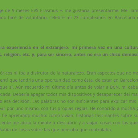
je de 9 meses EVS Erasmus +, me gustaría presentarme. Me llam
do hice de voluntario, celebré mi 23 cumpleaños en Barcelona 
a experiencia en el extranjero, mi primera vez en una cultur
, religión, etc. y, para ser sincero, antes no era un chico demas
tóricos ni iba a disfrutar de la naturaleza. Eran aspectos que no 
sentí que tendría una oportunidad como ésta, de estar en Barcelon
que sí. Aún recuerdo mi último día antes de volar a BCN, mi cab
ocada. Debería apagar todos mis dispositivos y desaparecer del map
 esa decisión. Las palabras no son suficientes para explicar mis 
vir por uno mismo, con tus propias reglas. He conocido a mucha 
 he aprendido mucho: cómo vivían, historias fascinantes sobre sus
mente me abrió la mente a descubrir y a viajar, cosas con las qu
 sabía de cosas sobre las que pensaba que controlaba.