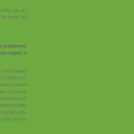
o Alp, soy de
con todos los
a totalmente
iado viajero o
me interesaban
a y descubrir
eza no paraba
a! «, Pero no
sentimientos,
gente de todo
 países, etc.
e antes no me