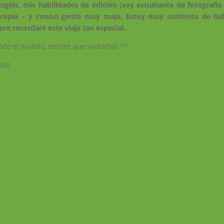
glés, mis habilidades de edición (soy estudiante de fotografía
 propia – y conocí gente muy maja. Estoy muy contento de ha
re recordaré este viaje tan especial.
do el mundo, tendré que visitarlos ^^
os!
rdPress