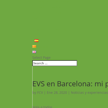
Noticias y Experiencias
Proyectos realizados
Vídeos de proyectos
Recursos
FAQ
Política de privacidad
Contacto
Español
Català
English
Select Page
EVS en Barcelona: mi 
by
FCV
|
Ene 28, 2020
|
Noticias y experiencias
Hola a todos,