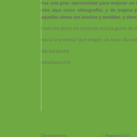
Fue una gran oportunidad para mejorar mi in
vine aquí como videografía), y de mejora
aquellas almas tan bonitas y amables, y siemp
Como he dicho, he conocido mucha gente de to
Hasta la próxima! Que tengáis un buen día tod
Alp Karabulut
Voluntario FCV
Facebook
Instagram
RSS
Designed by
Elegant Themes
| Powered by
Wo