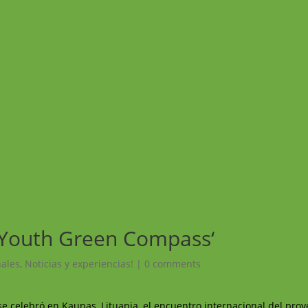
‘Youth Green Compass‘
nales
,
Noticias y experiencias!
|
0 comments
e celebró en Kaunas, Lituania, el encuentro internacional del proy