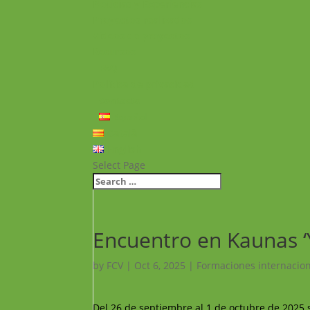
Noticias y Experiencias
Proyectos realizados
Vídeos de proyectos
Recursos
FAQ
Política de privacidad
Contacto
Español
Català
English
Select Page
Encuentro en Kaunas 
by
FCV
|
Oct 6, 2025
|
Formaciones internacio
Del 26 de septiembre al 1 de octubre de 2025 s