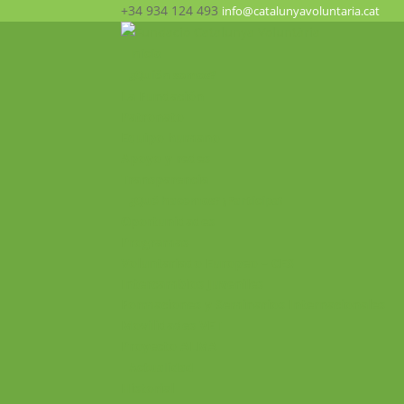
+34 934 124 493
info@catalunyavoluntaria.cat
Inicio
¿Quién somos?
La Fundación
Patronato
Equipo humano
Apoyo y redes
Transparencia
¿Qué hacemos? ¡Participa!
Oportunidades
Programas
Voluntariado Europeo – CES
Intercambios Juveniles
Formaciones y Seminarios Internacionales
Movilidades VET
Proyecto ALMA
Actualidad
Historial